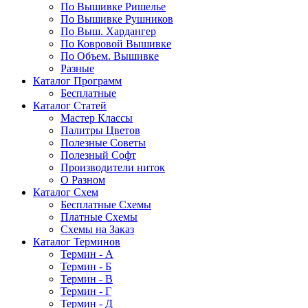
По Вышивке Ришелье
По Вышивке Рушников
По Выш. Хардангер
По Ковровой Вышивке
По Объем. Вышивке
Разные
Каталог Программ
Бесплатные
Каталог Статей
Мастер Классы
Палитры Цветов
Полезные Советы
Полезный Софт
Производители ниток
О Разном
Каталог Схем
Бесплатные Схемы
Платные Схемы
Схемы на Заказ
Каталог Терминов
Термин - А
Термин - Б
Термин - В
Термин - Г
Термин - Д