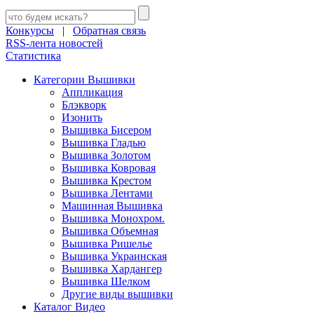
Конкурсы
|
Обратная связь
RSS-лента новостей
Статистика
Категории Вышивки
Аппликация
Блэкворк
Изонить
Вышивка Бисером
Вышивка Гладью
Вышивка Золотом
Вышивка Ковровая
Вышивка Крестом
Вышивка Лентами
Машинная Вышивка
Вышивка Монохром.
Вышивка Объемная
Вышивка Ришелье
Вышивка Украинская
Вышивка Хардангер
Вышивка Шелком
Другие виды вышивки
Каталог Видео