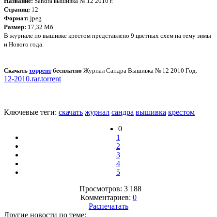
Название:
Sandra вышивка № 12 2010 г.
Страниц:
12
Формат:
jpeg
Размер:
17,32 Мб
В журнале по вышивке крестом представлено 9 цветных схем на тему зимы
и Нового года.
Скачать
торрент
бесплатно
Журнал Сандра Вышивка № 12 2010 Год:
12-2010.rar.torrent
Ключевые теги:
скачать
журнал
сандра
вышивка
крестом
0
1
2
3
4
5
Просмотров: 3 188
Комментариев:
0
Распечатать
Другие новости по теме: