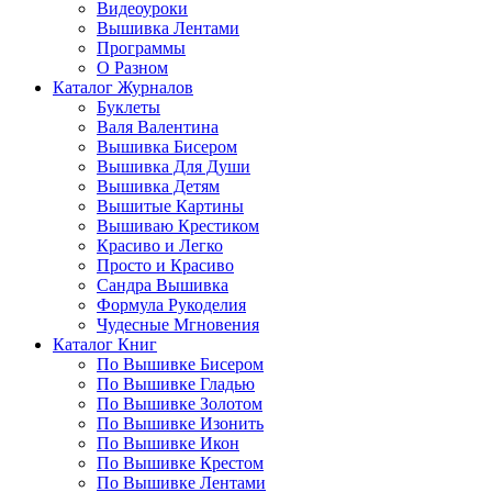
Видеоуроки
Вышивка Лентами
Программы
О Разном
Каталог Журналов
Буклеты
Валя Валентина
Вышивка Бисером
Вышивка Для Души
Вышивка Детям
Вышитые Картины
Вышиваю Крестиком
Красиво и Легко
Просто и Красиво
Сандра Вышивка
Формула Рукоделия
Чудесные Мгновения
Каталог Книг
По Вышивке Бисером
По Вышивке Гладью
По Вышивке Золотом
По Вышивке Изонить
По Вышивке Икон
По Вышивке Крестом
По Вышивке Лентами