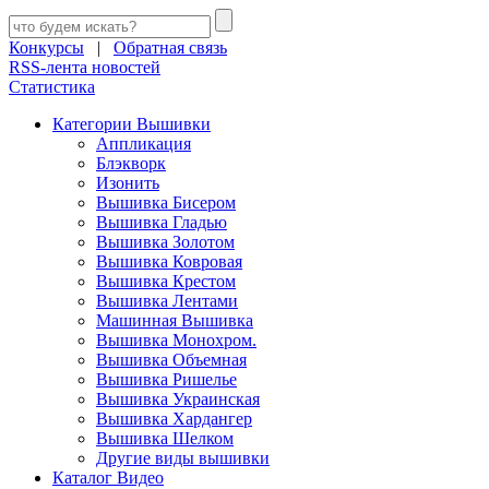
Конкурсы
|
Обратная связь
RSS-лента новостей
Статистика
Категории Вышивки
Аппликация
Блэкворк
Изонить
Вышивка Бисером
Вышивка Гладью
Вышивка Золотом
Вышивка Ковровая
Вышивка Крестом
Вышивка Лентами
Машинная Вышивка
Вышивка Монохром.
Вышивка Объемная
Вышивка Ришелье
Вышивка Украинская
Вышивка Хардангер
Вышивка Шелком
Другие виды вышивки
Каталог Видео