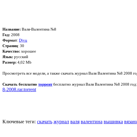
Название:
Валя-Валентина №8
Год:
2008
Формат
:
Djvu
Страниц
: 30
Качество:
хорошее
Язык:
русский
Размер:
4,02 Mb
Просмотреть все модели, а также скачать журнал Валя Валентина №8 2008 г
Скачать бесплатно
торрент
бесплатно журнал Валя Валентина №8 2008 год
8-2008.rar.torrent
Ключевые теги:
скачать
журнал
валя
валентина
вышивка
вязан