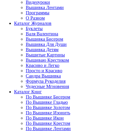
Видеоуроки
Вышивка Лентами
Программы
О Разном
Каталог Журналов
Буклеты
Валя Валентина
Вышивка Бисером
Вышивка Для Души
Вышивка Детям
Вышитые Картины
Вышиваю Крестиком
Красиво и Легко
Просто и Красиво
Сандра Вышивка
Формула Рукоделия
Чудесные Мгновения
Каталог Книг
По Вышивке Бисером
По Вышивке Гладью
По Вышивке Золотом
По Вышивке Изонить
По Вышивке Икон
По Вышивке Крестом
По Вышивке Лентами