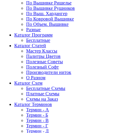
По Вышивке Ришелье
По Вышивке Рушников
По Выш. Хардангер
По Ковровой Вышивке
По Объем. Вышивке
Разные
Каталог Программ
Бесплатные
Каталог Статей
Мастер Классы
Палитры Цветов
Полезные Советы
Полезный Софт
Производители ниток
О Разном
Каталог Схем
Бесплатные Схемы
Платные Схемы
Схемы на Заказ
Каталог Терминов
Термин - А
Термин - Б
Термин - В
Термин - Г
Термин - Д