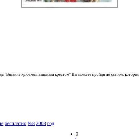
ода "Вязание крючком, вышивка крестом" Вы можете пройдя по ссылке, котора
:
ие
бесплатно
№8
2008
год
0