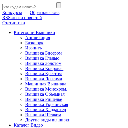
Конкурсы
|
Обратная связь
RSS-лента новостей
Статистика
Категории Вышивки
Аппликация
Блэкворк
Изонить
Вышивка Бисером
Вышивка Гладью
Вышивка Золотом
Вышивка Ковровая
Вышивка Крестом
Вышивка Лентами
Машинная Вышивка
Вышивка Монохром.
Вышивка Объемная
Вышивка Ришелье
Вышивка Украинская
Вышивка Хардангер
Вышивка Шелком
Другие виды вышивки
Каталог Видео