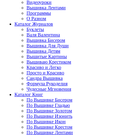
Видеоуроки
Вышивка Лентами
Программы
О Разном
Каталог Журналов
Буклеты
Валя Валентина
Вышивка Бисером
Вышивка Для Души
Вышивка Детям
Вышитые Картины
Вышиваю Крестиком
Красиво и Легко
Просто и Красиво
Сандра Вышивка
Формула Рукоделия
Чудесные Мгновения
Каталог Книг
По Вышивке Бисером
По Вышивке Гладью
По Вышивке Золотом
По Вышивке Изонить
По Вышивке Икон
По Вышивке Крестом
По Вышивке Лентами