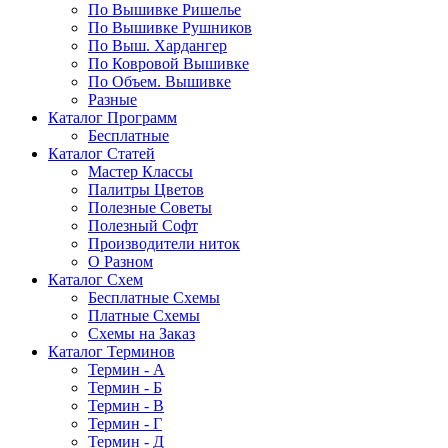
По Вышивке Ришелье
По Вышивке Рушников
По Выш. Хардангер
По Ковровой Вышивке
По Объем. Вышивке
Разные
Каталог Программ
Бесплатные
Каталог Статей
Мастер Классы
Палитры Цветов
Полезные Советы
Полезный Софт
Производители ниток
О Разном
Каталог Схем
Бесплатные Схемы
Платные Схемы
Схемы на Заказ
Каталог Терминов
Термин - А
Термин - Б
Термин - В
Термин - Г
Термин - Д