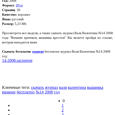
Год:
2008
Формат
:
Djvu
Страниц
: 30
Качество:
хорошее
Язык:
русский
Размер:
5,23 Mb
Просмотреть все модели, а также скачать журнал Валя Валентина №14 2008
года "Вязание крючком, вышивка крестом" Вы можете пройдя по ссылке,
которая находится ниже.
Скачать бесплатно
торрент
бесплатно журнал Валя Валентина №14 2008
год:
14-2008.rar.torrent
Ключевые теги:
скачать
журнал
валя
валентина
вышивка
вязание
бесплатно
№14
2008
год
0
1
2
3