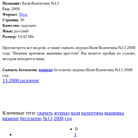
Название:
Валя-Валентина №13
Год:
2008
Формат
:
Djvu
Страниц
: 30
Качество:
хорошее
Язык:
русский
Размер:
10,42 Mb
Просмотреть все модели, а также скачать журнал Валя Валентина №13 2008
года "Вязание крючком, вышивка крестом" Вы можете пройдя по ссылке,
которая находится ниже.
Скачать бесплатно
торрент
бесплатно журнал Валя Валентина №13 2008
год:
13-2008.rar.torrent
Ключевые теги:
скачать
журнал
валя
валентина
вышивка
вязание
бесплатно
№13
2008
год
0
1