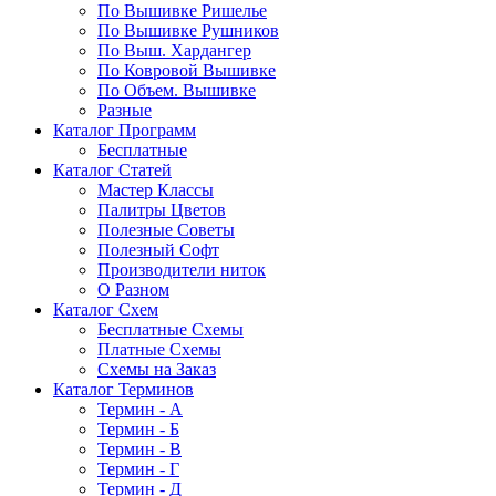
По Вышивке Ришелье
По Вышивке Рушников
По Выш. Хардангер
По Ковровой Вышивке
По Объем. Вышивке
Разные
Каталог Программ
Бесплатные
Каталог Статей
Мастер Классы
Палитры Цветов
Полезные Советы
Полезный Софт
Производители ниток
О Разном
Каталог Схем
Бесплатные Схемы
Платные Схемы
Схемы на Заказ
Каталог Терминов
Термин - А
Термин - Б
Термин - В
Термин - Г
Термин - Д