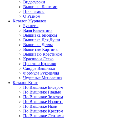
Видеоуроки
Вышивка Лентами
Программы
О Разном
Каталог Журналов
Буклеты
Валя Валентина
Вышивка Бисером
Вышивка Для Души
Вышивка Детям
Вышитые Картины
Вышиваю Крестиком
Красиво и Легко
Просто и Красиво
Сандра Вышивка
Формула Рукоделия
Чудесные Мгновения
Каталог Книг
По Вышивке Бисером
По Вышивке Гладью
По Вышивке Золотом
По Вышивке Изонить
По Вышивке Икон
По Вышивке Крестом
По Вышивке Лентами