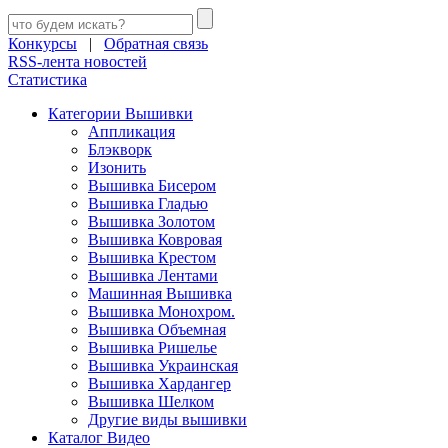
Конкурсы
|
Обратная связь
RSS-лента новостей
Статистика
Категории Вышивки
Аппликация
Блэкворк
Изонить
Вышивка Бисером
Вышивка Гладью
Вышивка Золотом
Вышивка Ковровая
Вышивка Крестом
Вышивка Лентами
Машинная Вышивка
Вышивка Монохром.
Вышивка Объемная
Вышивка Ришелье
Вышивка Украинская
Вышивка Хардангер
Вышивка Шелком
Другие виды вышивки
Каталог Видео