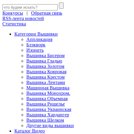
Конкурсы
|
Обратная связь
RSS-лента новостей
Статистика
Категории Вышивки
Аппликация
Блэкворк
Изонить
Вышивка Бисером
Вышивка Гладью
Вышивка Золотом
Вышивка Ковровая
Вышивка Крестом
Вышивка Лентами
Машинная Вышивка
Вышивка Монохром.
Вышивка Объемная
Вышивка Ришелье
Вышивка Украинская
Вышивка Хардангер
Вышивка Шелком
Другие виды вышивки
Каталог Видео