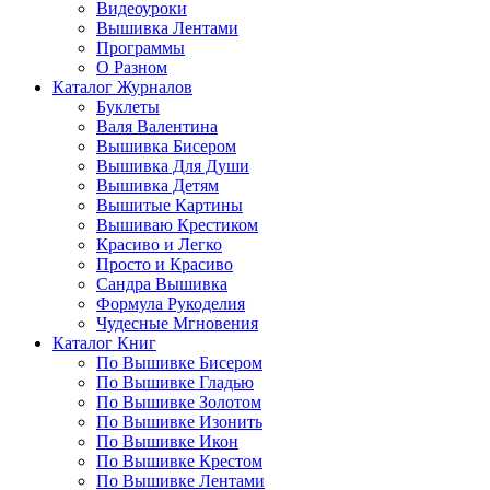
Видеоуроки
Вышивка Лентами
Программы
О Разном
Каталог Журналов
Буклеты
Валя Валентина
Вышивка Бисером
Вышивка Для Души
Вышивка Детям
Вышитые Картины
Вышиваю Крестиком
Красиво и Легко
Просто и Красиво
Сандра Вышивка
Формула Рукоделия
Чудесные Мгновения
Каталог Книг
По Вышивке Бисером
По Вышивке Гладью
По Вышивке Золотом
По Вышивке Изонить
По Вышивке Икон
По Вышивке Крестом
По Вышивке Лентами