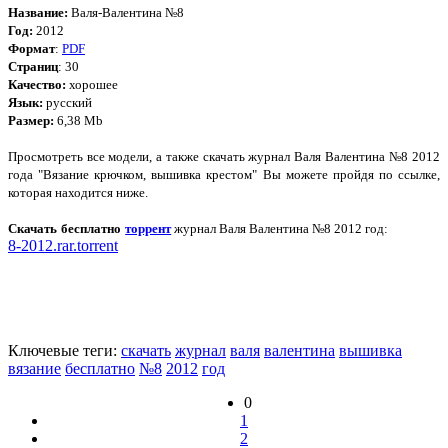
Название:
Валя-Валентина №8
Год:
2012
Формат
:
PDF
Страниц
: 30
Качество:
хорошее
Язык:
русский
Размер:
6,38 Mb
Просмотреть все модели, а также скачать журнал Валя Валентина №8 2012
года "Вязание крючком, вышивка крестом" Вы можете пройдя по ссылке,
которая находится ниже.
Скачать бесплатно
торрент
журнал Валя Валентина №8 2012 год:
8-2012.rar.torrent
Ключевые теги:
скачать
журнал
валя
валентина
вышивка
вязание
бесплатно
№8
2012
год
0
1
2