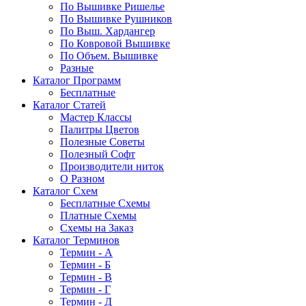
По Вышивке Ришелье
По Вышивке Рушников
По Выш. Хардангер
По Ковровой Вышивке
По Объем. Вышивке
Разные
Каталог Программ
Бесплатные
Каталог Статей
Мастер Классы
Палитры Цветов
Полезные Советы
Полезный Софт
Производители ниток
О Разном
Каталог Схем
Бесплатные Схемы
Платные Схемы
Схемы на Заказ
Каталог Терминов
Термин - А
Термин - Б
Термин - В
Термин - Г
Термин - Д