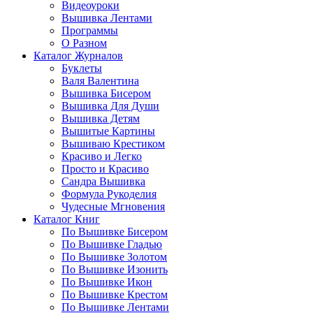
Видеоуроки
Вышивка Лентами
Программы
О Разном
Каталог Журналов
Буклеты
Валя Валентина
Вышивка Бисером
Вышивка Для Души
Вышивка Детям
Вышитые Картины
Вышиваю Крестиком
Красиво и Легко
Просто и Красиво
Сандра Вышивка
Формула Рукоделия
Чудесные Мгновения
Каталог Книг
По Вышивке Бисером
По Вышивке Гладью
По Вышивке Золотом
По Вышивке Изонить
По Вышивке Икон
По Вышивке Крестом
По Вышивке Лентами