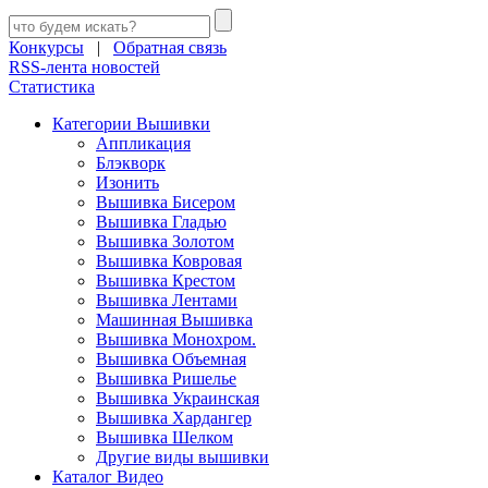
Конкурсы
|
Обратная связь
RSS-лента новостей
Статистика
Категории Вышивки
Аппликация
Блэкворк
Изонить
Вышивка Бисером
Вышивка Гладью
Вышивка Золотом
Вышивка Ковровая
Вышивка Крестом
Вышивка Лентами
Машинная Вышивка
Вышивка Монохром.
Вышивка Объемная
Вышивка Ришелье
Вышивка Украинская
Вышивка Хардангер
Вышивка Шелком
Другие виды вышивки
Каталог Видео