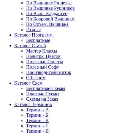
По Вышивке Ришелье
По Вышивке Рушников
По Выш. Хардангер
По Ковровой Вышивке
По Объем. Вышивке
Разные
Каталог Программ
Бесплатные
Каталог Статей
Мастер Классы
Палитры Цветов
Полезные Советы
Полезный Софт
Производители ниток
О Разном
Каталог Схем
Бесплатные Схемы
Платные Схемы
Схемы на Заказ
Каталог Терминов
Термин - А
Термин - Б
Термин - В
Термин - Г
Термин - Д