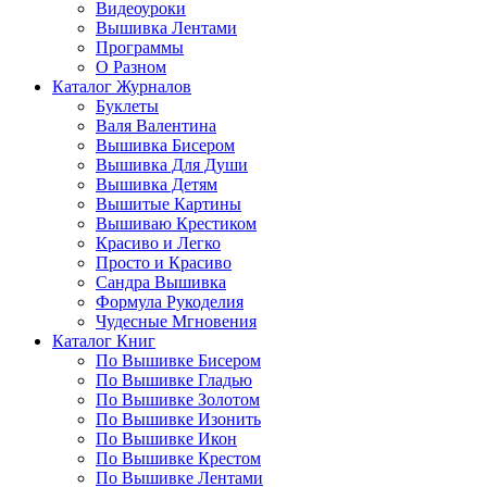
Видеоуроки
Вышивка Лентами
Программы
О Разном
Каталог Журналов
Буклеты
Валя Валентина
Вышивка Бисером
Вышивка Для Души
Вышивка Детям
Вышитые Картины
Вышиваю Крестиком
Красиво и Легко
Просто и Красиво
Сандра Вышивка
Формула Рукоделия
Чудесные Мгновения
Каталог Книг
По Вышивке Бисером
По Вышивке Гладью
По Вышивке Золотом
По Вышивке Изонить
По Вышивке Икон
По Вышивке Крестом
По Вышивке Лентами