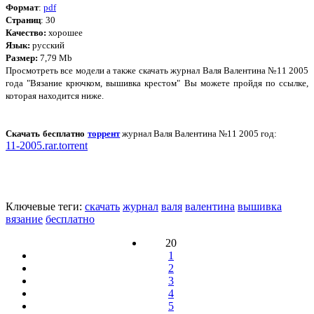
Формат
:
pdf
Страниц
: 30
Качество:
хорошее
Язык:
русский
Размер:
7,79 Mb
Просмотреть все модели а также скачать журнал Валя Валентина №11 2005
года "Вязание крючком, вышивка крестом" Вы можете пройдя по ссылке,
которая находится ниже.
Скачать бесплатно
торрент
журнал Валя Валентина №11 2005 год:
11-2005.rar.torrent
Ключевые теги:
скачать
журнал
валя
валентина
вышивка
вязание
бесплатно
20
1
2
3
4
5