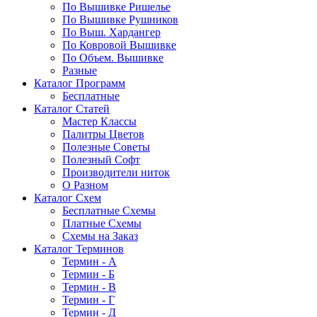
По Вышивке Ришелье
По Вышивке Рушников
По Выш. Хардангер
По Ковровой Вышивке
По Объем. Вышивке
Разные
Каталог Программ
Бесплатные
Каталог Статей
Мастер Классы
Палитры Цветов
Полезные Советы
Полезный Софт
Производители ниток
О Разном
Каталог Схем
Бесплатные Схемы
Платные Схемы
Схемы на Заказ
Каталог Терминов
Термин - А
Термин - Б
Термин - В
Термин - Г
Термин - Д