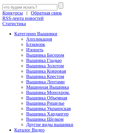
Конкурсы
|
Обратная связь
RSS-лента новостей
Статистика
Категории Вышивки
Аппликация
Блэкворк
Изонить
Вышивка Бисером
Вышивка Гладью
Вышивка Золотом
Вышивка Ковровая
Вышивка Крестом
Вышивка Лентами
Машинная Вышивка
Вышивка Монохром.
Вышивка Объемная
Вышивка Ришелье
Вышивка Украинская
Вышивка Хардангер
Вышивка Шелком
Другие виды вышивки
Каталог Видео