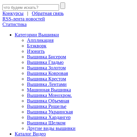
Конкурсы
|
Обратная связь
RSS-лента новостей
Статистика
Категории Вышивки
Аппликация
Блэкворк
Изонить
Вышивка Бисером
Вышивка Гладью
Вышивка Золотом
Вышивка Ковровая
Вышивка Крестом
Вышивка Лентами
Машинная Вышивка
Вышивка Монохром.
Вышивка Объемная
Вышивка Ришелье
Вышивка Украинская
Вышивка Хардангер
Вышивка Шелком
Другие виды вышивки
Каталог Видео