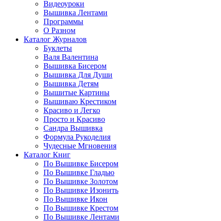
Видеоуроки
Вышивка Лентами
Программы
О Разном
Каталог Журналов
Буклеты
Валя Валентина
Вышивка Бисером
Вышивка Для Души
Вышивка Детям
Вышитые Картины
Вышиваю Крестиком
Красиво и Легко
Просто и Красиво
Сандра Вышивка
Формула Рукоделия
Чудесные Мгновения
Каталог Книг
По Вышивке Бисером
По Вышивке Гладью
По Вышивке Золотом
По Вышивке Изонить
По Вышивке Икон
По Вышивке Крестом
По Вышивке Лентами