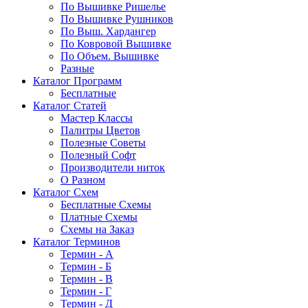
По Вышивке Ришелье
По Вышивке Рушников
По Выш. Хардангер
По Ковровой Вышивке
По Объем. Вышивке
Разные
Каталог Программ
Бесплатные
Каталог Статей
Мастер Классы
Палитры Цветов
Полезные Советы
Полезный Софт
Производители ниток
О Разном
Каталог Схем
Бесплатные Схемы
Платные Схемы
Схемы на Заказ
Каталог Терминов
Термин - А
Термин - Б
Термин - В
Термин - Г
Термин - Д