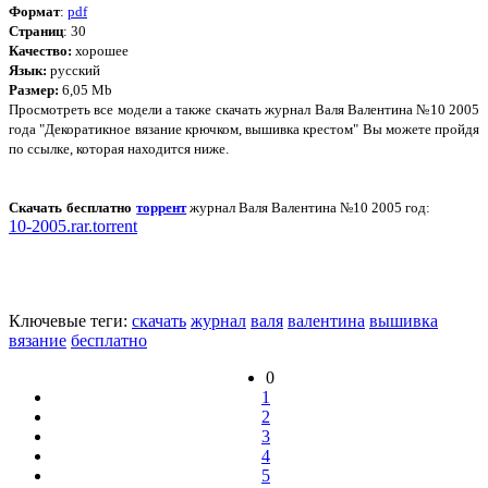
Формат
:
pdf
Страниц
: 30
Качество:
хорошее
Язык:
русский
Размер:
6,05 Mb
Просмотреть все модели а также скачать журнал Валя Валентина №10 2005
года "Декоратикное вязание крючком, вышивка крестом" Вы можете пройдя
по ссылке, которая находится ниже.
Скачать бесплатно
торрент
журнал Валя Валентина №10 2005 год:
10-2005.rar.torrent
Ключевые теги:
скачать
журнал
валя
валентина
вышивка
вязание
бесплатно
0
1
2
3
4
5