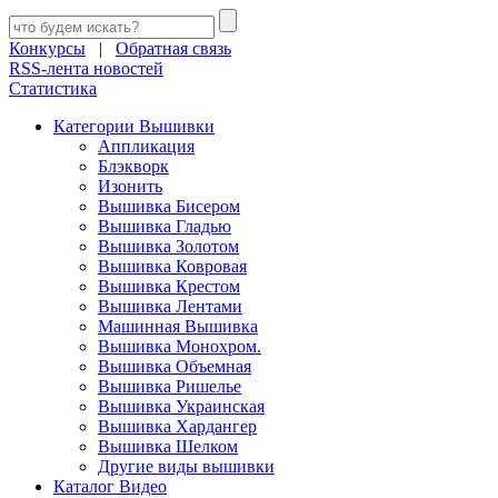
Конкурсы
|
Обратная связь
RSS-лента новостей
Статистика
Категории Вышивки
Аппликация
Блэкворк
Изонить
Вышивка Бисером
Вышивка Гладью
Вышивка Золотом
Вышивка Ковровая
Вышивка Крестом
Вышивка Лентами
Машинная Вышивка
Вышивка Монохром.
Вышивка Объемная
Вышивка Ришелье
Вышивка Украинская
Вышивка Хардангер
Вышивка Шелком
Другие виды вышивки
Каталог Видео