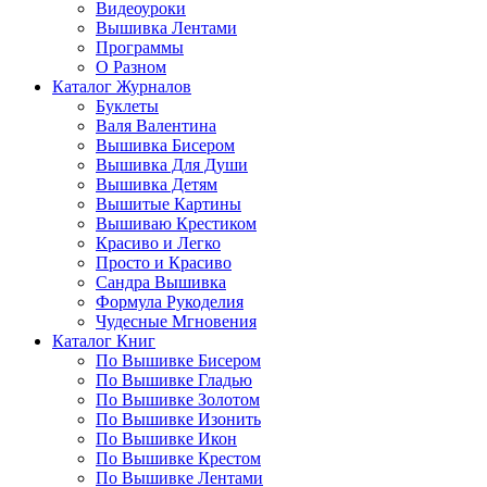
Видеоуроки
Вышивка Лентами
Программы
О Разном
Каталог Журналов
Буклеты
Валя Валентина
Вышивка Бисером
Вышивка Для Души
Вышивка Детям
Вышитые Картины
Вышиваю Крестиком
Красиво и Легко
Просто и Красиво
Сандра Вышивка
Формула Рукоделия
Чудесные Мгновения
Каталог Книг
По Вышивке Бисером
По Вышивке Гладью
По Вышивке Золотом
По Вышивке Изонить
По Вышивке Икон
По Вышивке Крестом
По Вышивке Лентами