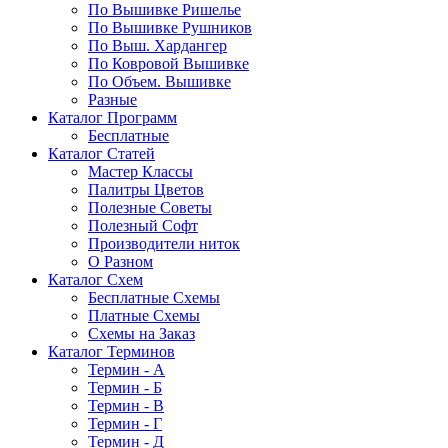
По Вышивке Ришелье
По Вышивке Рушников
По Выш. Хардангер
По Ковровой Вышивке
По Объем. Вышивке
Разные
Каталог Программ
Бесплатные
Каталог Статей
Мастер Классы
Палитры Цветов
Полезные Советы
Полезный Софт
Производители ниток
О Разном
Каталог Схем
Бесплатные Схемы
Платные Схемы
Схемы на Заказ
Каталог Терминов
Термин - А
Термин - Б
Термин - В
Термин - Г
Термин - Д