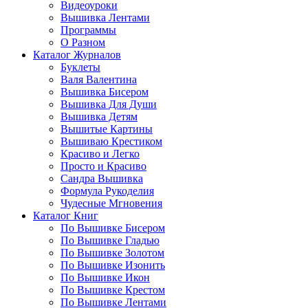
Видеоуроки
Вышивка Лентами
Программы
О Разном
Каталог Журналов
Буклеты
Валя Валентина
Вышивка Бисером
Вышивка Для Души
Вышивка Детям
Вышитые Картины
Вышиваю Крестиком
Красиво и Легко
Просто и Красиво
Сандра Вышивка
Формула Рукоделия
Чудесные Мгновения
Каталог Книг
По Вышивке Бисером
По Вышивке Гладью
По Вышивке Золотом
По Вышивке Изонить
По Вышивке Икон
По Вышивке Крестом
По Вышивке Лентами