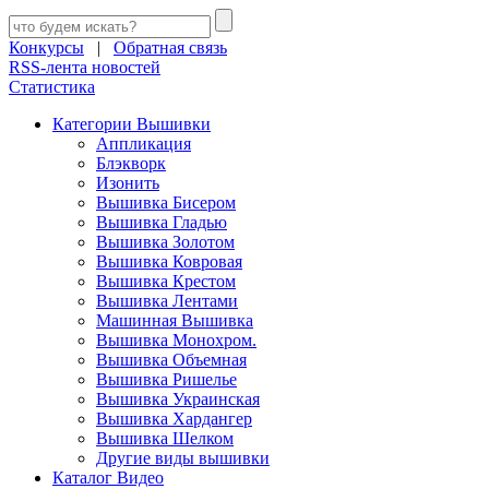
Конкурсы
|
Обратная связь
RSS-лента новостей
Статистика
Категории Вышивки
Аппликация
Блэкворк
Изонить
Вышивка Бисером
Вышивка Гладью
Вышивка Золотом
Вышивка Ковровая
Вышивка Крестом
Вышивка Лентами
Машинная Вышивка
Вышивка Монохром.
Вышивка Объемная
Вышивка Ришелье
Вышивка Украинская
Вышивка Хардангер
Вышивка Шелком
Другие виды вышивки
Каталог Видео