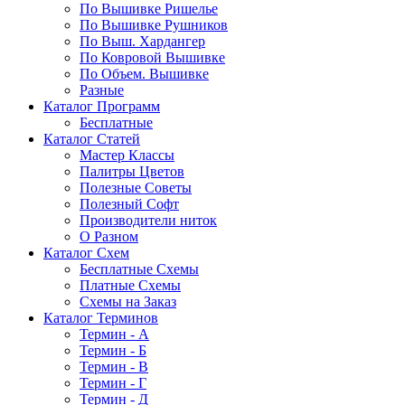
По Вышивке Ришелье
По Вышивке Рушников
По Выш. Хардангер
По Ковровой Вышивке
По Объем. Вышивке
Разные
Каталог Программ
Бесплатные
Каталог Статей
Мастер Классы
Палитры Цветов
Полезные Советы
Полезный Софт
Производители ниток
О Разном
Каталог Схем
Бесплатные Схемы
Платные Схемы
Схемы на Заказ
Каталог Терминов
Термин - А
Термин - Б
Термин - В
Термин - Г
Термин - Д