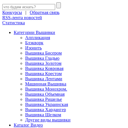
Конкурсы
|
Обратная связь
RSS-лента новостей
Статистика
Категории Вышивки
Аппликация
Блэкворк
Изонить
Вышивка Бисером
Вышивка Гладью
Вышивка Золотом
Вышивка Ковровая
Вышивка Крестом
Вышивка Лентами
Машинная Вышивка
Вышивка Монохром.
Вышивка Объемная
Вышивка Ришелье
Вышивка Украинская
Вышивка Хардангер
Вышивка Шелком
Другие виды вышивки
Каталог Видео