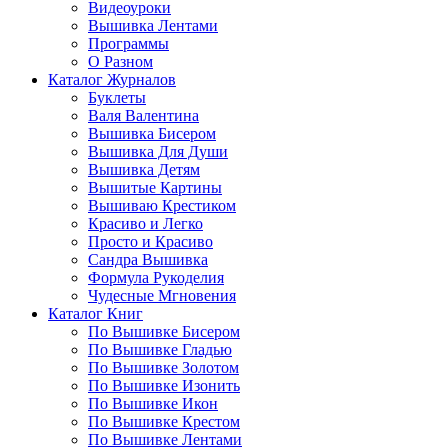
Видеоуроки
Вышивка Лентами
Программы
О Разном
Каталог Журналов
Буклеты
Валя Валентина
Вышивка Бисером
Вышивка Для Души
Вышивка Детям
Вышитые Картины
Вышиваю Крестиком
Красиво и Легко
Просто и Красиво
Сандра Вышивка
Формула Рукоделия
Чудесные Мгновения
Каталог Книг
По Вышивке Бисером
По Вышивке Гладью
По Вышивке Золотом
По Вышивке Изонить
По Вышивке Икон
По Вышивке Крестом
По Вышивке Лентами