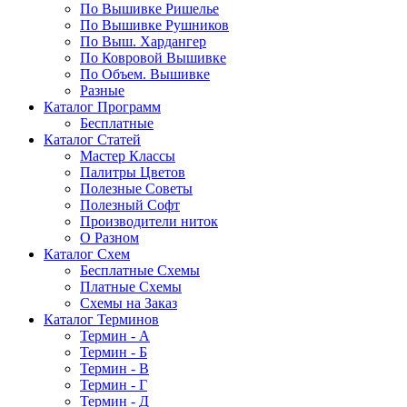
По Вышивке Ришелье
По Вышивке Рушников
По Выш. Хардангер
По Ковровой Вышивке
По Объем. Вышивке
Разные
Каталог Программ
Бесплатные
Каталог Статей
Мастер Классы
Палитры Цветов
Полезные Советы
Полезный Софт
Производители ниток
О Разном
Каталог Схем
Бесплатные Схемы
Платные Схемы
Схемы на Заказ
Каталог Терминов
Термин - А
Термин - Б
Термин - В
Термин - Г
Термин - Д