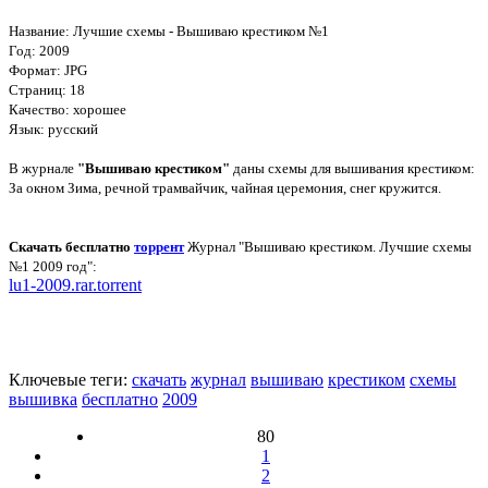
Название: Лучшие схемы - Вышиваю крестиком №1
Год: 2009
Формат: JPG
Страниц: 18
Качество: хорошее
Язык: русский
В журнале
"Вышиваю крестиком"
даны схемы для вышивания крестиком:
За окном Зима, речной трамвайчик, чайная церемония, снег кружится.
Скачать бесплатно
торрент
Журнал "Вышиваю крестиком. Лучшие схемы
№1 2009 год":
lu1-2009.rar.torrent
Ключевые теги:
скачать
журнал
вышиваю
крестиком
схемы
вышивка
бесплатно
2009
80
1
2