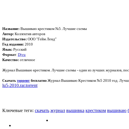
Название:
Вышиваю крестиком №5. Лучшие схемы
Автор:
Коллектив авторов
Издательство:
ООО "Гейм Ленд"
Год издания:
2010
Язык:
Русский
Формат
:
Djvu
Качество:
отличное
Журнал Вышиваю крестиком. Лучшие схемы - один из лучших журналов, п
Журнал Вышиваю Крестиком №5 2010 год. Лучш
Скачать
торрент
бесплатно
lu5-2010.rar.torrent
Ключевые теги:
скачать
журнал
вышивка
крестиком
вышиваю