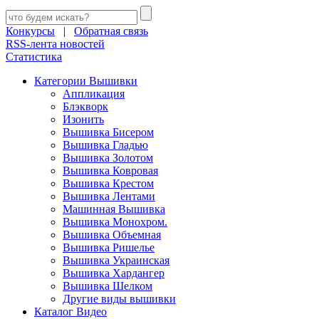
Конкурсы
|
Обратная связь
RSS-лента новостей
Статистика
Категории Вышивки
Аппликация
Блэкворк
Изонить
Вышивка Бисером
Вышивка Гладью
Вышивка Золотом
Вышивка Ковровая
Вышивка Крестом
Вышивка Лентами
Машинная Вышивка
Вышивка Монохром.
Вышивка Объемная
Вышивка Ришелье
Вышивка Украинская
Вышивка Хардангер
Вышивка Шелком
Другие виды вышивки
Каталог Видео