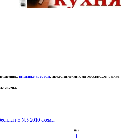
освященных
вышивке крестом
, представленных на российском рынке.
ие схемы:
бесплатно
№5
2010
схемы
80
1