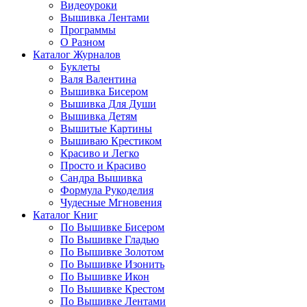
Видеоуроки
Вышивка Лентами
Программы
О Разном
Каталог Журналов
Буклеты
Валя Валентина
Вышивка Бисером
Вышивка Для Души
Вышивка Детям
Вышитые Картины
Вышиваю Крестиком
Красиво и Легко
Просто и Красиво
Сандра Вышивка
Формула Рукоделия
Чудесные Мгновения
Каталог Книг
По Вышивке Бисером
По Вышивке Гладью
По Вышивке Золотом
По Вышивке Изонить
По Вышивке Икон
По Вышивке Крестом
По Вышивке Лентами