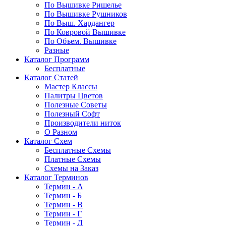
По Вышивке Ришелье
По Вышивке Рушников
По Выш. Хардангер
По Ковровой Вышивке
По Объем. Вышивке
Разные
Каталог Программ
Бесплатные
Каталог Статей
Мастер Классы
Палитры Цветов
Полезные Советы
Полезный Софт
Производители ниток
О Разном
Каталог Схем
Бесплатные Схемы
Платные Схемы
Схемы на Заказ
Каталог Терминов
Термин - А
Термин - Б
Термин - В
Термин - Г
Термин - Д