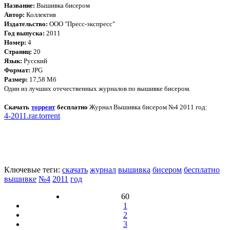
Название:
Вышивка бисером
Автор:
Коллектив
Издательство:
ООО "Пресс-экспресс"
Год выпуска:
2011
Номер:
4
Страниц:
20
Язык:
Русский
Формат:
JPG
Размер:
17,58 Мб
Один из лучших отечественных журналов по вышивке бисером.
Скачать
торрент
бесплатно
Журнал Вышивка бисером №4 2011 год:
4-2011.rar.torrent
Ключевые теги:
скачать
журнал
вышивка
бисером
бесплатно
вышивке
№4
2011
год
60
1
2
3