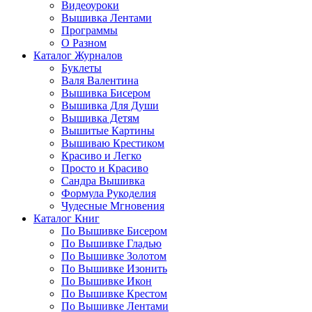
Видеоуроки
Вышивка Лентами
Программы
О Разном
Каталог Журналов
Буклеты
Валя Валентина
Вышивка Бисером
Вышивка Для Души
Вышивка Детям
Вышитые Картины
Вышиваю Крестиком
Красиво и Легко
Просто и Красиво
Сандра Вышивка
Формула Рукоделия
Чудесные Мгновения
Каталог Книг
По Вышивке Бисером
По Вышивке Гладью
По Вышивке Золотом
По Вышивке Изонить
По Вышивке Икон
По Вышивке Крестом
По Вышивке Лентами