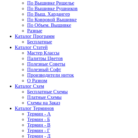
По Вышивке Ришелье
По Вышивке Рушников
По Выш. Хардангер
По Ковровой Вышивке
По Объем. Вышивке
Разные
Каталог Программ
Бесплатные
Каталог Статей
Мастер Классы
Палитры Цветов
Полезные Советы
Полезный Софт
Производители ниток
О Разном
Каталог Схем
Бесплатные Схемы
Платные Схемы
Схемы на Заказ
Каталог Терминов
Термин - А
Термин - Б
Термин - В
Термин - Г
Термин - Д