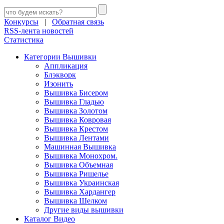
Конкурсы
|
Обратная связь
RSS-лента новостей
Статистика
Категории Вышивки
Аппликация
Блэкворк
Изонить
Вышивка Бисером
Вышивка Гладью
Вышивка Золотом
Вышивка Ковровая
Вышивка Крестом
Вышивка Лентами
Машинная Вышивка
Вышивка Монохром.
Вышивка Объемная
Вышивка Ришелье
Вышивка Украинская
Вышивка Хардангер
Вышивка Шелком
Другие виды вышивки
Каталог Видео