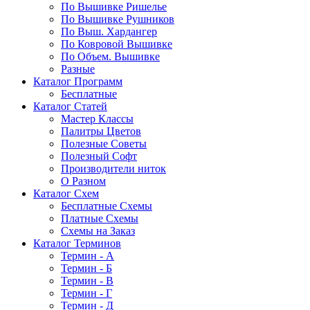
По Вышивке Ришелье
По Вышивке Рушников
По Выш. Хардангер
По Ковровой Вышивке
По Объем. Вышивке
Разные
Каталог Программ
Бесплатные
Каталог Статей
Мастер Классы
Палитры Цветов
Полезные Советы
Полезный Софт
Производители ниток
О Разном
Каталог Схем
Бесплатные Схемы
Платные Схемы
Схемы на Заказ
Каталог Терминов
Термин - А
Термин - Б
Термин - В
Термин - Г
Термин - Д