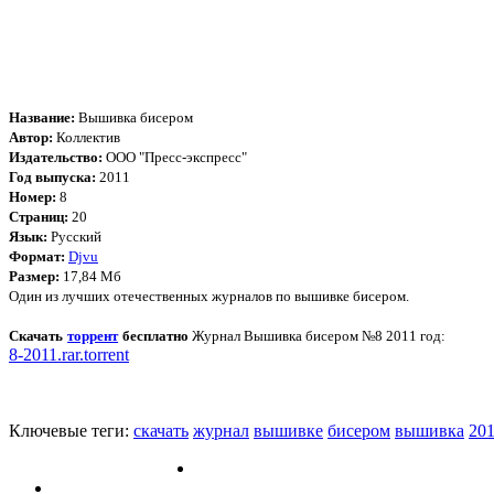
Название:
Вышивка бисером
Автор:
Коллектив
Издательство:
ООО "Пресс-экспресс"
Год выпуска:
2011
Номер:
8
Страниц:
20
Язык:
Русский
Формат:
Djvu
Размер:
17,84 Мб
Один из лучших отечественных журналов по вышивке бисером.
Скачать
торрент
бесплатно
Журнал Вышивка бисером №8 2011 год:
8-2011.rar.torrent
Ключевые теги:
скачать
журнал
вышивке
бисером
вышивка
20