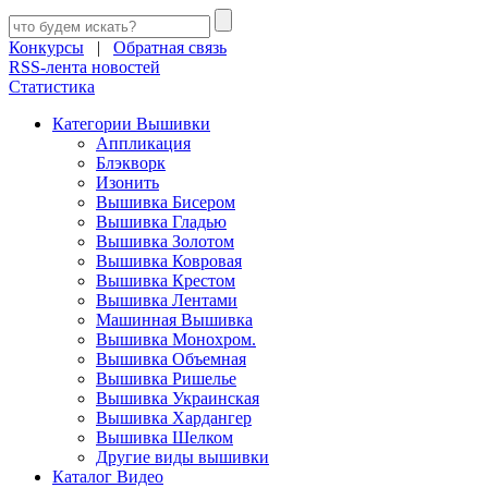
Конкурсы
|
Обратная связь
RSS-лента новостей
Статистика
Категории Вышивки
Аппликация
Блэкворк
Изонить
Вышивка Бисером
Вышивка Гладью
Вышивка Золотом
Вышивка Ковровая
Вышивка Крестом
Вышивка Лентами
Машинная Вышивка
Вышивка Монохром.
Вышивка Объемная
Вышивка Ришелье
Вышивка Украинская
Вышивка Хардангер
Вышивка Шелком
Другие виды вышивки
Каталог Видео