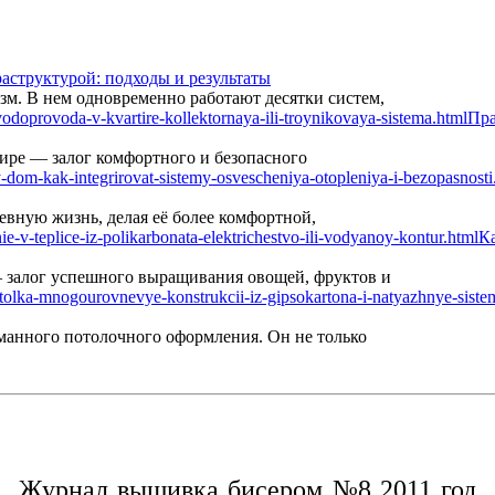
аструктурой: подходы и результаты
м. В нем одновременно работают десятки систем,
Пра
ире — залог комфортного и безопасного
вную жизнь, делая её более комфортной,
Ка
— залог успешного выращивания овощей, фруктов и
манного потолочного оформления. Он не только
Журнал вышивка бисером №8 2011 год