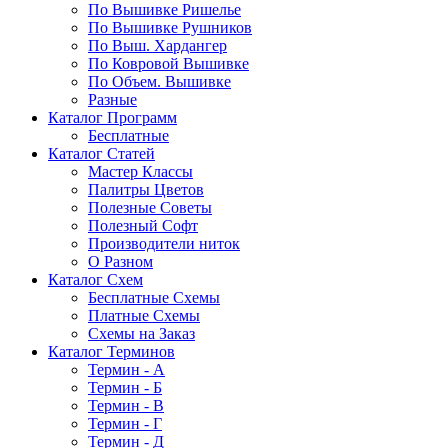
По Вышивке Ришелье
По Вышивке Рушников
По Выш. Хардангер
По Ковровой Вышивке
По Объем. Вышивке
Разные
Каталог Программ
Бесплатные
Каталог Статей
Мастер Классы
Палитры Цветов
Полезные Советы
Полезный Софт
Производители ниток
О Разном
Каталог Схем
Бесплатные Схемы
Платные Схемы
Схемы на Заказ
Каталог Терминов
Термин - А
Термин - Б
Термин - В
Термин - Г
Термин - Д