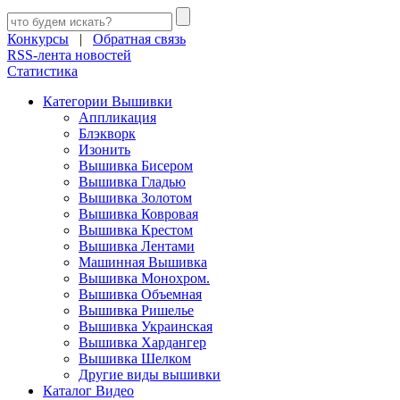
Конкурсы
|
Обратная связь
RSS-лента новостей
Статистика
Категории Вышивки
Аппликация
Блэкворк
Изонить
Вышивка Бисером
Вышивка Гладью
Вышивка Золотом
Вышивка Ковровая
Вышивка Крестом
Вышивка Лентами
Машинная Вышивка
Вышивка Монохром.
Вышивка Объемная
Вышивка Ришелье
Вышивка Украинская
Вышивка Хардангер
Вышивка Шелком
Другие виды вышивки
Каталог Видео