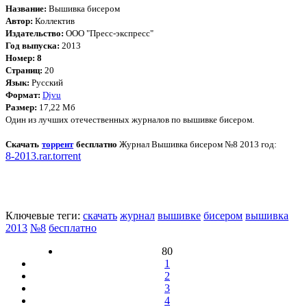
Название:
Вышивка бисером
Автор:
Коллектив
Издательство:
ООО "Пресс-экспресс"
Год выпуска:
2013
Номер: 8
Страниц:
20
Язык:
Русский
Формат:
Djvu
Размер:
17,22 Мб
Один из лучших отечественных журналов по вышивке бисером.
Скачать
торрент
бесплатно
Журнал Вышивка бисером №8 2013 год:
8-2013.rar.torrent
Ключевые теги:
скачать
журнал
вышивке
бисером
вышивка
2013
№8
бесплатно
80
1
2
3
4