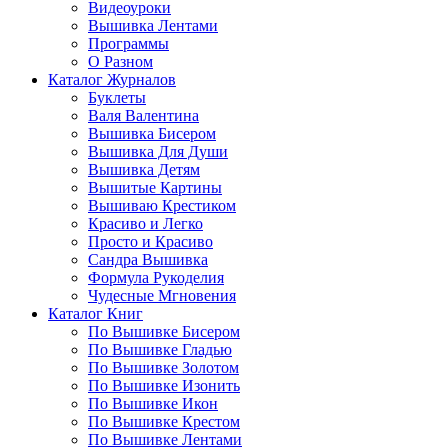
Видеоуроки
Вышивка Лентами
Программы
О Разном
Каталог Журналов
Буклеты
Валя Валентина
Вышивка Бисером
Вышивка Для Души
Вышивка Детям
Вышитые Картины
Вышиваю Крестиком
Красиво и Легко
Просто и Красиво
Сандра Вышивка
Формула Рукоделия
Чудесные Мгновения
Каталог Книг
По Вышивке Бисером
По Вышивке Гладью
По Вышивке Золотом
По Вышивке Изонить
По Вышивке Икон
По Вышивке Крестом
По Вышивке Лентами