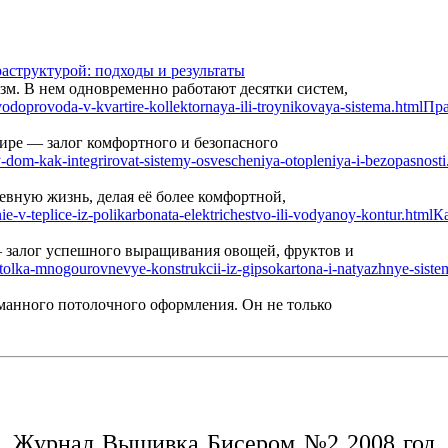
аструктурой: подходы и результаты
м. В нем одновременно работают десятки систем,
Пра
ире — залог комфортного и безопасного
вную жизнь, делая её более комфортной,
Ка
— залог успешного выращивания овощей, фруктов и
манного потолочного оформления. Он не только
Журнал Вышивка Бисером №2 2008 год