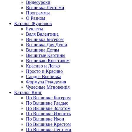
Видеоуроки
Вышивка Лентами
Программы
О Разном
Каталог Журналов
Буклеты
Валя Валентина
Вышивка Бисером
Вышивка Для Души
Вышивка Детям
Вышитые Картины
Вышиваю Крестиком
Красиво и Легко
Просто и Красиво
Сандра Вышивка
Формула Рукоделия
Чудесные Мгновения
Каталог Книг
По Вышивке Бисером
По Вышивке Гладью
По Вышивке Золотом
По Вышивке Изонить
По Вышивке Икон
По Вышивке Крестом
По Вышивке Лентами