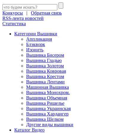
Конкурсы
|
Обратная связь
RSS-лента новостей
Статистика
Категории Вышивки
Аппликация
Блэкворк
Изонить
Вышивка Бисером
Вышивка Гладью
Вышивка Золотом
Вышивка Ковровая
Вышивка Крестом
Вышивка Лентами
Машинная Вышивка
Вышивка Монохром.
Вышивка Объемная
Вышивка Ришелье
Вышивка Украинская
Вышивка Хардангер
Вышивка Шелком
Другие виды вышивки
Каталог Видео