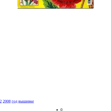
2
2008
год
вышивке
0