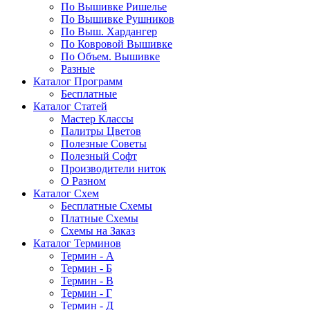
По Вышивке Ришелье
По Вышивке Рушников
По Выш. Хардангер
По Ковровой Вышивке
По Объем. Вышивке
Разные
Каталог Программ
Бесплатные
Каталог Статей
Мастер Классы
Палитры Цветов
Полезные Советы
Полезный Софт
Производители ниток
О Разном
Каталог Схем
Бесплатные Схемы
Платные Схемы
Схемы на Заказ
Каталог Терминов
Термин - А
Термин - Б
Термин - В
Термин - Г
Термин - Д