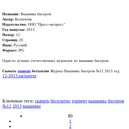
Название:
Вышивка бисером
Автор:
Коллектив
Издательство:
ООО "Пресс-экспресс"
Год выпуска:
2013
Номер:
12
Страниц:
20
Язык:
Русский
Формат:
JPG
Один из лучших отечественных журналов по вышивке бисером.
Скачать
торрент
бесплатно
Журнал Вышивка бисером №12 2013 год:
12-2013.rar.torrent
Ключевые теги:
скачать
бесплатно
торрент
вышивка
бисером
№12
2013
вышивке
80
1
2