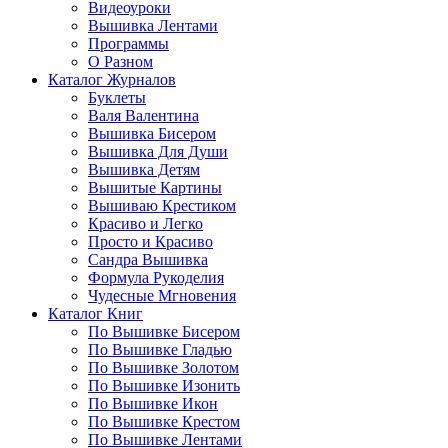
Видеоуроки
Вышивка Лентами
Программы
О Разном
Каталог Журналов
Буклеты
Валя Валентина
Вышивка Бисером
Вышивка Для Души
Вышивка Детям
Вышитые Картины
Вышиваю Крестиком
Красиво и Легко
Просто и Красиво
Сандра Вышивка
Формула Рукоделия
Чудесные Мгновения
Каталог Книг
По Вышивке Бисером
По Вышивке Гладью
По Вышивке Золотом
По Вышивке Изонить
По Вышивке Икон
По Вышивке Крестом
По Вышивке Лентами