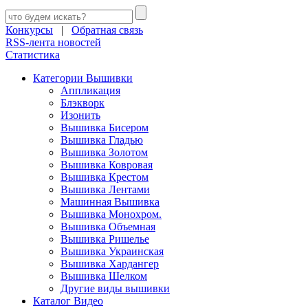
Конкурсы
|
Обратная связь
RSS-лента новостей
Статистика
Категории Вышивки
Аппликация
Блэкворк
Изонить
Вышивка Бисером
Вышивка Гладью
Вышивка Золотом
Вышивка Ковровая
Вышивка Крестом
Вышивка Лентами
Машинная Вышивка
Вышивка Монохром.
Вышивка Объемная
Вышивка Ришелье
Вышивка Украинская
Вышивка Хардангер
Вышивка Шелком
Другие виды вышивки
Каталог Видео