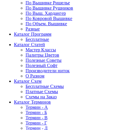
По Вышивке Ришелье
По Вышивке Рушников
По Выш. Хардангер
По Ковровой Вышивке
По Объем. Вышивке
Разные
Каталог Программ
Бесплатные
Каталог Статей
Мастер Классы
Палитры Цветов
Полезные Советы
Полезный Софт
Производители ниток
О Разном
Каталог Схем
Бесплатные Схемы
Платные Схемы
Схемы на Заказ
Каталог Терминов
Термин - А
Термин - Б
Термин - В
Термин - Г
Термин - Д