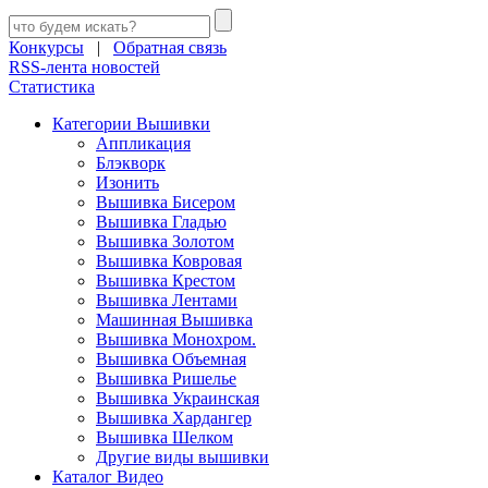
Конкурсы
|
Обратная связь
RSS-лента новостей
Статистика
Категории Вышивки
Аппликация
Блэкворк
Изонить
Вышивка Бисером
Вышивка Гладью
Вышивка Золотом
Вышивка Ковровая
Вышивка Крестом
Вышивка Лентами
Машинная Вышивка
Вышивка Монохром.
Вышивка Объемная
Вышивка Ришелье
Вышивка Украинская
Вышивка Хардангер
Вышивка Шелком
Другие виды вышивки
Каталог Видео