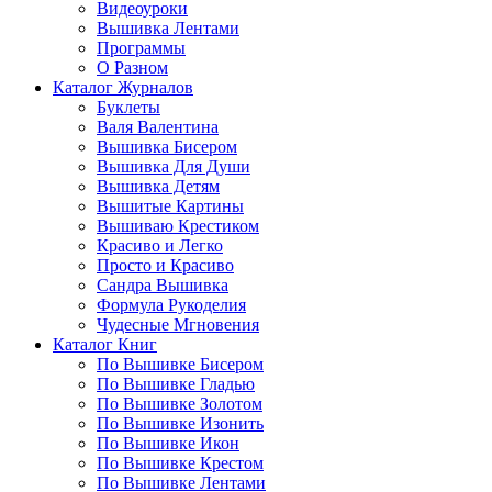
Видеоуроки
Вышивка Лентами
Программы
О Разном
Каталог Журналов
Буклеты
Валя Валентина
Вышивка Бисером
Вышивка Для Души
Вышивка Детям
Вышитые Картины
Вышиваю Крестиком
Красиво и Легко
Просто и Красиво
Сандра Вышивка
Формула Рукоделия
Чудесные Мгновения
Каталог Книг
По Вышивке Бисером
По Вышивке Гладью
По Вышивке Золотом
По Вышивке Изонить
По Вышивке Икон
По Вышивке Крестом
По Вышивке Лентами