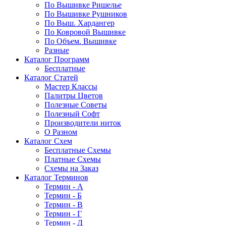
По Вышивке Ришелье
По Вышивке Рушников
По Выш. Хардангер
По Ковровой Вышивке
По Объем. Вышивке
Разные
Каталог Программ
Бесплатные
Каталог Статей
Мастер Классы
Палитры Цветов
Полезные Советы
Полезный Софт
Производители ниток
О Разном
Каталог Схем
Бесплатные Схемы
Платные Схемы
Схемы на Заказ
Каталог Терминов
Термин - А
Термин - Б
Термин - В
Термин - Г
Термин - Д