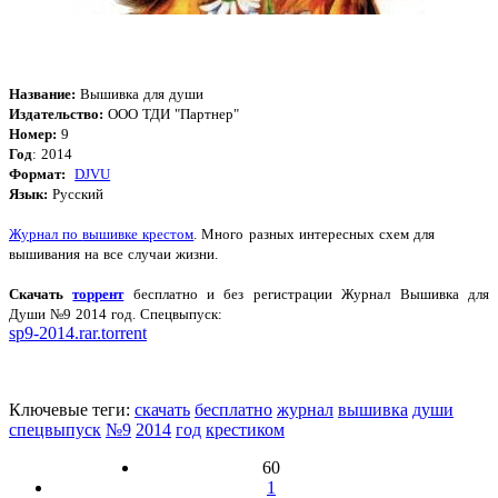
Название:
Вышивка для души
Издательство:
ООО ТДИ "Партнер"
Номер:
9
Год
: 2014
Формат:
DJVU
Язык:
Русский
Журнал по
вышивке крестом
. Много разных интересных схем для
вышивания на все случаи жизни.
Скачать
торрент
бесплатно и без регистрации Журнал Вышивка для
Души №9 2014 год. Спецвыпуск
:
sp9-2014.rar.torrent
Ключевые теги:
скачать
бесплатно
журнал
вышивка
души
спецвыпуск
№9
2014
год
крестиком
60
1