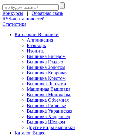
Конкурсы
|
Обратная связь
RSS-лента новостей
Статистика
Категории Вышивки
Аппликация
Блэкворк
Изонить
Вышивка Бисером
Вышивка Гладью
Вышивка Золотом
Вышивка Ковровая
Вышивка Крестом
Вышивка Лентами
Машинная Вышивка
Вышивка Монохром.
Вышивка Объемная
Вышивка Ришелье
Вышивка Украинская
Вышивка Хардангер
Вышивка Шелком
Другие виды вышивки
Каталог Видео