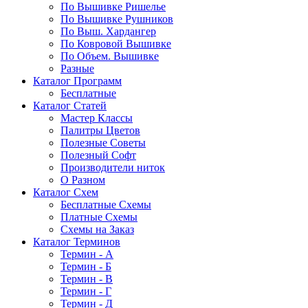
По Вышивке Ришелье
По Вышивке Рушников
По Выш. Хардангер
По Ковровой Вышивке
По Объем. Вышивке
Разные
Каталог Программ
Бесплатные
Каталог Статей
Мастер Классы
Палитры Цветов
Полезные Советы
Полезный Софт
Производители ниток
О Разном
Каталог Схем
Бесплатные Схемы
Платные Схемы
Схемы на Заказ
Каталог Терминов
Термин - А
Термин - Б
Термин - В
Термин - Г
Термин - Д