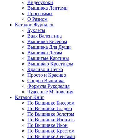
Видеоуроки
Вышивка Лентами
Программы
О Разном
Каталог Журналов
Буклеты
Валя Валентина
Вышивка Бисером
Вышивка Для Души
Вышивка Детям
Вышитые Картины
Вышиваю Крестиком
Красиво и Легко
Просто и Красиво
Сандра Вышивка
Формула Рукоделия
Чудесные Мгновения
Каталог Книг
По Вышивке Бисером
По Вышивке Гладью
По Вышивке Золотом
По Вышивке Изонить
По Вышивке Икон
По Вышивке Крестом
По Вышивке Лентами