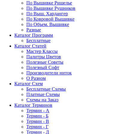
По Вышивке Ришелье
По Вышивке Рушников
По Выш. Хардангер
По Ковровой Вышивке
По Объем. Вышивке
Разные
Каталог Программ
Бесплатные
Каталог Статей
Мастер Классы
Палитры Цветов
Полезные Советы
Полезный Софт
Производители ниток
О Разном
Каталог Схем
Бесплатные Схемы
Платные Схемы
Схемы на Заказ
Каталог Терминов
Термин - А
Термин - Б
Термин - В
Термин - Г
Термин - Д