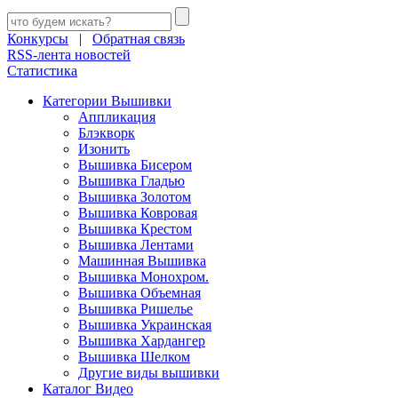
Конкурсы
|
Обратная связь
RSS-лента новостей
Статистика
Категории Вышивки
Аппликация
Блэкворк
Изонить
Вышивка Бисером
Вышивка Гладью
Вышивка Золотом
Вышивка Ковровая
Вышивка Крестом
Вышивка Лентами
Машинная Вышивка
Вышивка Монохром.
Вышивка Объемная
Вышивка Ришелье
Вышивка Украинская
Вышивка Хардангер
Вышивка Шелком
Другие виды вышивки
Каталог Видео