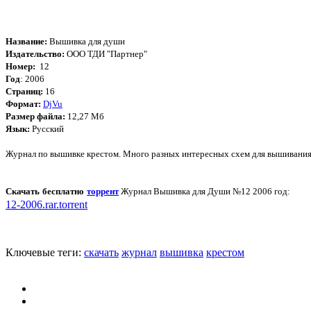
Название:
Вышивка для души
Издательство:
ООО ТДИ "Партнер"
Номер:
12
Год
: 2006
Страниц:
16
Формат:
DjVu
Размер файла:
12,27 Мб
Язык:
Русский
Журнал по вышивке крестом. Много разных интересных схем для вышивания 
Скачать бесплатно
торрент
Журнал Вышивка для Души №12 2006 год:
12-2006.rar.torrent
Ключевые теги:
скачать
журнал
вышивка
крестом