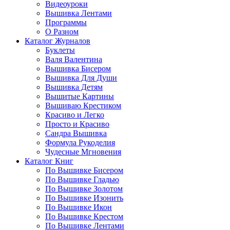
Видеоуроки
Вышивка Лентами
Программы
О Разном
Каталог Журналов
Буклеты
Валя Валентина
Вышивка Бисером
Вышивка Для Души
Вышивка Детям
Вышитые Картины
Вышиваю Крестиком
Красиво и Легко
Просто и Красиво
Сандра Вышивка
Формула Рукоделия
Чудесные Мгновения
Каталог Книг
По Вышивке Бисером
По Вышивке Гладью
По Вышивке Золотом
По Вышивке Изонить
По Вышивке Икон
По Вышивке Крестом
По Вышивке Лентами