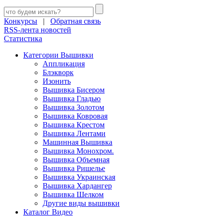
Конкурсы
|
Обратная связь
RSS-лента новостей
Статистика
Категории Вышивки
Аппликация
Блэкворк
Изонить
Вышивка Бисером
Вышивка Гладью
Вышивка Золотом
Вышивка Ковровая
Вышивка Крестом
Вышивка Лентами
Машинная Вышивка
Вышивка Монохром.
Вышивка Объемная
Вышивка Ришелье
Вышивка Украинская
Вышивка Хардангер
Вышивка Шелком
Другие виды вышивки
Каталог Видео