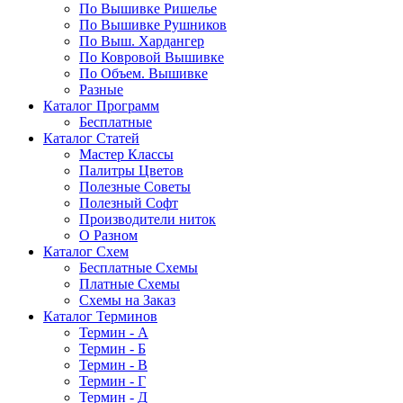
По Вышивке Ришелье
По Вышивке Рушников
По Выш. Хардангер
По Ковровой Вышивке
По Объем. Вышивке
Разные
Каталог Программ
Бесплатные
Каталог Статей
Мастер Классы
Палитры Цветов
Полезные Советы
Полезный Софт
Производители ниток
О Разном
Каталог Схем
Бесплатные Схемы
Платные Схемы
Схемы на Заказ
Каталог Терминов
Термин - А
Термин - Б
Термин - В
Термин - Г
Термин - Д