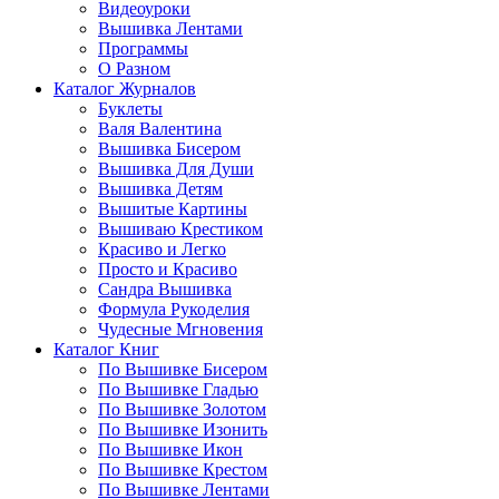
Видеоуроки
Вышивка Лентами
Программы
О Разном
Каталог Журналов
Буклеты
Валя Валентина
Вышивка Бисером
Вышивка Для Души
Вышивка Детям
Вышитые Картины
Вышиваю Крестиком
Красиво и Легко
Просто и Красиво
Сандра Вышивка
Формула Рукоделия
Чудесные Мгновения
Каталог Книг
По Вышивке Бисером
По Вышивке Гладью
По Вышивке Золотом
По Вышивке Изонить
По Вышивке Икон
По Вышивке Крестом
По Вышивке Лентами