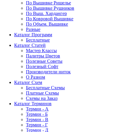
По Вышивке Ришелье
По Вышивке Рушников
По Выш. Хардангер
По Ковровой Вышивке
По Объем. Вышивке
Разные
Каталог Программ
Бесплатные
Каталог Статей
Мастер Классы
Палитры Цветов
Полезные Советы
Полезный Софт
Производители ниток
О Разном
Каталог Схем
Бесплатные Схемы
Платные Схемы
Схемы на Заказ
Каталог Терминов
Термин - А
Термин - Б
Термин - В
Термин - Г
Термин - Д