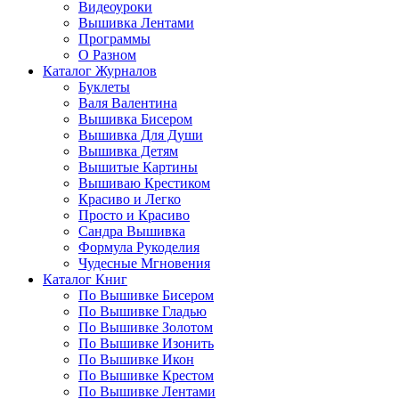
Видеоуроки
Вышивка Лентами
Программы
О Разном
Каталог Журналов
Буклеты
Валя Валентина
Вышивка Бисером
Вышивка Для Души
Вышивка Детям
Вышитые Картины
Вышиваю Крестиком
Красиво и Легко
Просто и Красиво
Сандра Вышивка
Формула Рукоделия
Чудесные Мгновения
Каталог Книг
По Вышивке Бисером
По Вышивке Гладью
По Вышивке Золотом
По Вышивке Изонить
По Вышивке Икон
По Вышивке Крестом
По Вышивке Лентами