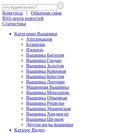
Конкурсы
|
Обратная связь
RSS-лента новостей
Статистика
Категории Вышивки
Аппликация
Блэкворк
Изонить
Вышивка Бисером
Вышивка Гладью
Вышивка Золотом
Вышивка Ковровая
Вышивка Крестом
Вышивка Лентами
Машинная Вышивка
Вышивка Монохром.
Вышивка Объемная
Вышивка Ришелье
Вышивка Украинская
Вышивка Хардангер
Вышивка Шелком
Другие виды вышивки
Каталог Видео