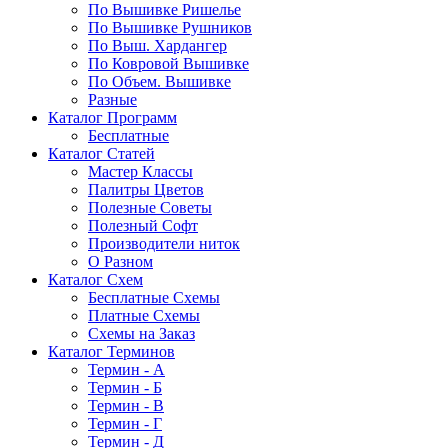
По Вышивке Ришелье
По Вышивке Рушников
По Выш. Хардангер
По Ковровой Вышивке
По Объем. Вышивке
Разные
Каталог Программ
Бесплатные
Каталог Статей
Мастер Классы
Палитры Цветов
Полезные Советы
Полезный Софт
Производители ниток
О Разном
Каталог Схем
Бесплатные Схемы
Платные Схемы
Схемы на Заказ
Каталог Терминов
Термин - А
Термин - Б
Термин - В
Термин - Г
Термин - Д