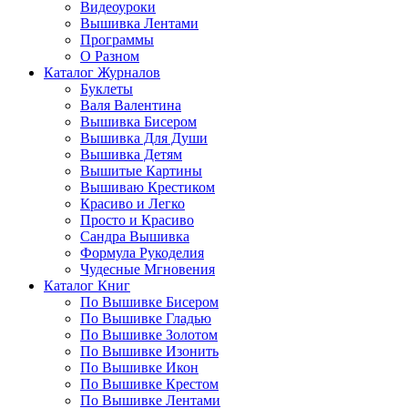
Видеоуроки
Вышивка Лентами
Программы
О Разном
Каталог Журналов
Буклеты
Валя Валентина
Вышивка Бисером
Вышивка Для Души
Вышивка Детям
Вышитые Картины
Вышиваю Крестиком
Красиво и Легко
Просто и Красиво
Сандра Вышивка
Формула Рукоделия
Чудесные Мгновения
Каталог Книг
По Вышивке Бисером
По Вышивке Гладью
По Вышивке Золотом
По Вышивке Изонить
По Вышивке Икон
По Вышивке Крестом
По Вышивке Лентами