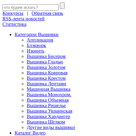
Конкурсы
|
Обратная связь
RSS-лента новостей
Статистика
Категории Вышивки
Аппликация
Блэкворк
Изонить
Вышивка Бисером
Вышивка Гладью
Вышивка Золотом
Вышивка Ковровая
Вышивка Крестом
Вышивка Лентами
Машинная Вышивка
Вышивка Монохром.
Вышивка Объемная
Вышивка Ришелье
Вышивка Украинская
Вышивка Хардангер
Вышивка Шелком
Другие виды вышивки
Каталог Видео