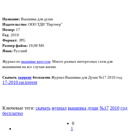
Название:
Вышивка для души
Издательство:
ООО ТДИ "Партнер"
Номер:
17
Год
: 2010
Формат:
JPG
Размер файла:
19,08 Мб
Язык:
Русский
Журнал по
вышивке крестом
. Много разных интересных схем для
вышивания на все случаи жизни.
Скачать
торрент
бесплатно
Журнал Вышивка для Души №17 2010 год
:
17-2010.rar.torrent
Ключевые теги:
скачать
журнал
вышивка
души
№17
2010
год
бесплатно
0
1