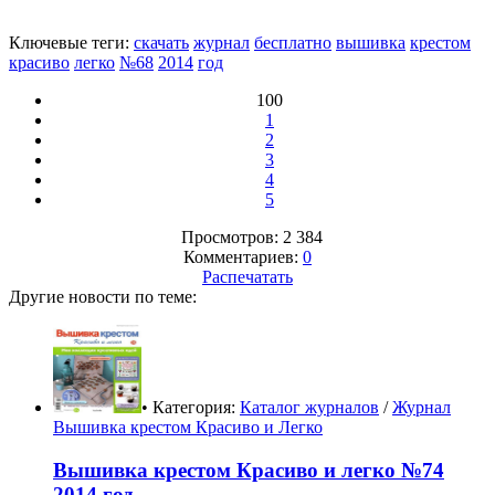
Ключевые теги:
скачать
журнал
бесплатно
вышивка
крестом
красиво
легко
№68
2014
год
100
1
2
3
4
5
Просмотров: 2 384
Комментариев:
0
Распечатать
Другие новости по теме:
• Категория:
Каталог журналов
/
Журнал
Вышивка крестом Красиво и Легко
Вышивка крестом Красиво и легко №74
2014 год