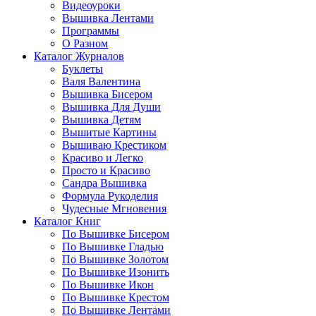
Видеоуроки
Вышивка Лентами
Программы
О Разном
Каталог Журналов
Буклеты
Валя Валентина
Вышивка Бисером
Вышивка Для Души
Вышивка Детям
Вышитые Картины
Вышиваю Крестиком
Красиво и Легко
Просто и Красиво
Сандра Вышивка
Формула Рукоделия
Чудесные Мгновения
Каталог Книг
По Вышивке Бисером
По Вышивке Гладью
По Вышивке Золотом
По Вышивке Изонить
По Вышивке Икон
По Вышивке Крестом
По Вышивке Лентами