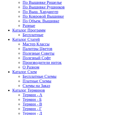
По Вышивке Ришелье
По Вышивке Рушников
По Выш. Хардангер
По Ковровой Вышивке
По Объем. Вышивке
Разные
Каталог Программ
Бесплатные
Каталог Статей
Мастер Классы
Палитры Цветов
Полезные Советы
Полезный Софт
Производители ниток
О Разном
Каталог Схем
Бесплатные Схемы
Платные Схемы
Схемы на Заказ
Каталог Терминов
Термин - А
Термин - Б
Термин - В
Термин - Г
Термин - Д