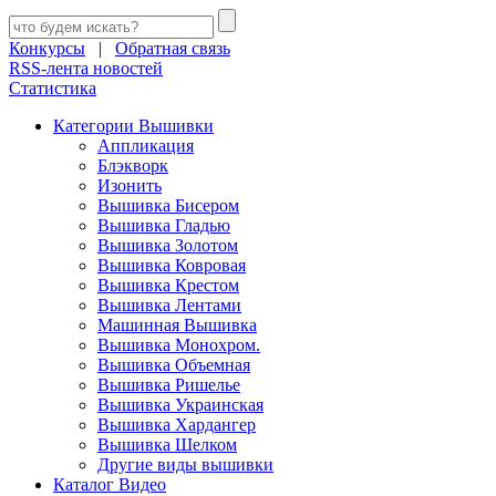
Конкурсы
|
Обратная связь
RSS-лента новостей
Статистика
Категории Вышивки
Аппликация
Блэкворк
Изонить
Вышивка Бисером
Вышивка Гладью
Вышивка Золотом
Вышивка Ковровая
Вышивка Крестом
Вышивка Лентами
Машинная Вышивка
Вышивка Монохром.
Вышивка Объемная
Вышивка Ришелье
Вышивка Украинская
Вышивка Хардангер
Вышивка Шелком
Другие виды вышивки
Каталог Видео