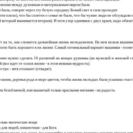
гармония между духовным и материальным миром была
 была, говорят через эту белую середину Божий свет и сила проходит
ити плохо), что бы сплетен о семье не было, что бы чужие люди не обсуждали
й который вышивается вторым). И хотя узор одинвков с двух краев, надо обязат
 на то, как сложится дальнейшая жизнь молодоженов. На нем нельзя вышива
о могло быть хорошего в их жизни. Самый оптимальный вариант вышивки - геом
ии нужно сделать 10 различий на концах рушника (на мужской и женской ст
(все идет от основ жизни - в этом вековая мудрость).
стра - зятя отошьют (отвадят).
ания, деревья рода и море цветов, чтобы жизнь молодых была усыпана счасть
 безоблачной, или вышитый только красными нитками - на радость.
лько магические вещи.
для людей, изнаночная - для Бога.
прерывным, как жизнь (не вставляйте в середину рушника никаких кружев или 