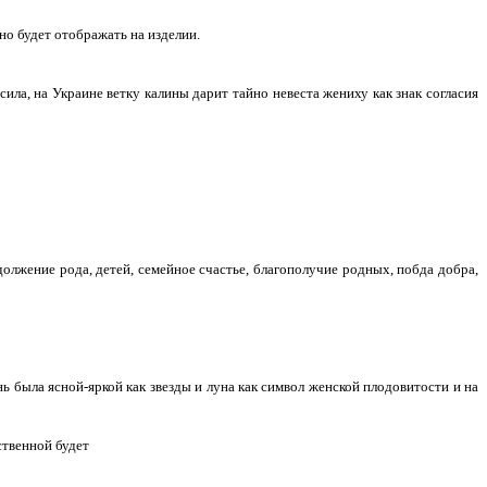
о будет отображать на изделии.
сила, на Украине ветку калины дарит тайно невеста жениху как знак согласия
должение рода, детей, семейное счастье, благополучие родных, побда добра,
ь была ясной-яркой как звезды и луна как символ женской плодовитости и на
ственной будет