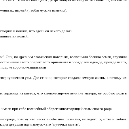
еженатых парней (чтобы муж не изменял).
одила и поняла, что здесь ей нечего делать.
вышивается новый.
". Они, по древним славянским поверьям, воплощали богиню земли, служили
странение этого оберегового орнамента в обрядовой одежде, прежде всего,
 и подоле сорочки-вышиванки
свернувшегося ужа. Две стихии, которые создали земную жизнь, а потому их
я гирлянда из цветов, что символизируем величие матери, ее особую роль в
а имели при себе волшебный оберег животворящей силы своего рода.
ограда, потому что несет в себе знак развития, молодого буйства и любви.
к для девушки идти замуж - это "пучечки вязать".