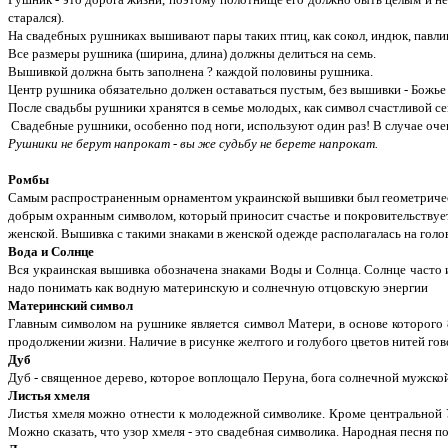
старался).
На свадебных рушниках вышивают пары таких птиц, как сокол, индюк, павлин
Все размеры рушника (ширина, длина) должны делиться на семь.
Вышивкой должна быть заполнена ? каждой половины рушника.
Центр рушника обязательно должен оставаться пустым, без вышивки - Божье
После свадьбы рушники хранятся в семье молодых, как символ счастливой сем
Свадебные рушники, особенно под ноги, используют один раз! В случае оче
Рушники не берут напрокат - вы же судьбу не берете напрокат.
Ромбы
Самым распространенным орнаментом украинской вышивки был геометрически
добрым охранным символом, который приносит счастье и покровительствует
женской. Вышивка с такими знаками в женской одежде располагалась на голов
Вода и Солнце
Вся украинская вышивка обозначена знаками Воды и Солнца. Солнце часто и
надо понимать как водную материнскую и солнечную отцовскую энергии
Материнский символ
Главным символом на рушнике является символ Матери, в основе которого 8
продолжении жизни. Наличие в рисунке желтого и голубого цветов нитей го
Дуб
Дуб - священное дерево, которое воплощало Перуна, бога солнечной мужско
Листья хмеля
Листья хмеля можно отнести к молодежной символике. Кроме центральной Ук
Можно сказать, что узор хмеля - это свадебная символика. Народная песня под