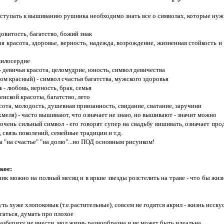
ступать к вышиванию рушника необходимо знать все о символах, которые нужн
довитость, багатство, божий знак
я красота, здоровье, верность, надежда, возрождение, жизненная стойкость и 
милосердие
- девичья красота, целомудрие, юность, символ девичества
ом красный) - символ счастья багатства, мужского здоровья
а
- любовь, верность, брак, семья
енской красоты, багатство, лето
сота, молодость, душевная привзанность, свидание, сватание, заручини
меля) - часто вышивают, что означает не знаю, но вышивают - значит можно
 очень сильный символ - его говорят супер на свадьбу вишивать, означает про
 связь поколений, семейные традиции и т.д.
 "на счастье" "на долю"...но ПОД основным рисунком!
кое:
к можно на полный месяц и в яркие звезды розстелить на траве - что бы жизн
ть хуже хлопоковык (т.е.растительные), совсем не годятся акрил - жизнь исску
угаться, думать про плохое
азбериху не внести, мол жизнь разнообразна и не может быть идеальна