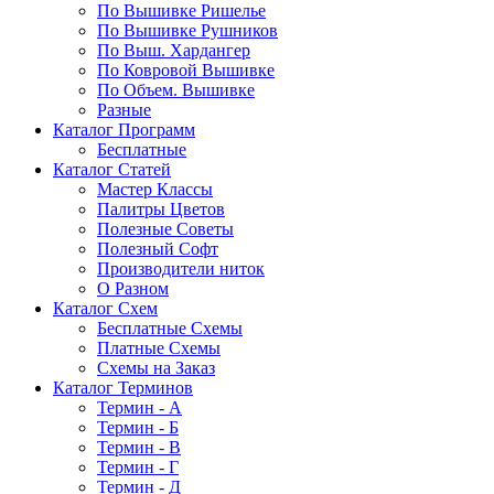
По Вышивке Ришелье
По Вышивке Рушников
По Выш. Хардангер
По Ковровой Вышивке
По Объем. Вышивке
Разные
Каталог Программ
Бесплатные
Каталог Статей
Мастер Классы
Палитры Цветов
Полезные Советы
Полезный Софт
Производители ниток
О Разном
Каталог Схем
Бесплатные Схемы
Платные Схемы
Схемы на Заказ
Каталог Терминов
Термин - А
Термин - Б
Термин - В
Термин - Г
Термин - Д