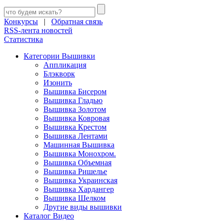
Конкурсы
|
Обратная связь
RSS-лента новостей
Статистика
Категории Вышивки
Аппликация
Блэкворк
Изонить
Вышивка Бисером
Вышивка Гладью
Вышивка Золотом
Вышивка Ковровая
Вышивка Крестом
Вышивка Лентами
Машинная Вышивка
Вышивка Монохром.
Вышивка Объемная
Вышивка Ришелье
Вышивка Украинская
Вышивка Хардангер
Вышивка Шелком
Другие виды вышивки
Каталог Видео