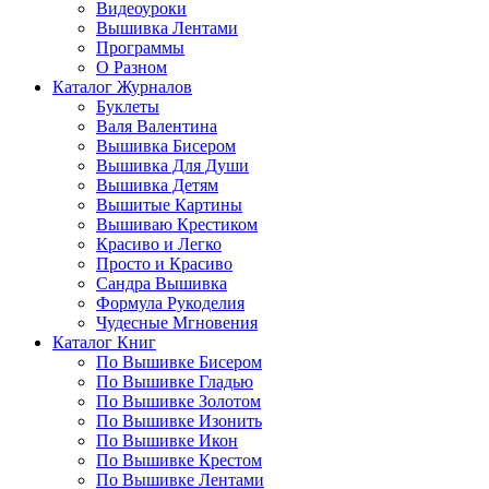
Видеоуроки
Вышивка Лентами
Программы
О Разном
Каталог Журналов
Буклеты
Валя Валентина
Вышивка Бисером
Вышивка Для Души
Вышивка Детям
Вышитые Картины
Вышиваю Крестиком
Красиво и Легко
Просто и Красиво
Сандра Вышивка
Формула Рукоделия
Чудесные Мгновения
Каталог Книг
По Вышивке Бисером
По Вышивке Гладью
По Вышивке Золотом
По Вышивке Изонить
По Вышивке Икон
По Вышивке Крестом
По Вышивке Лентами