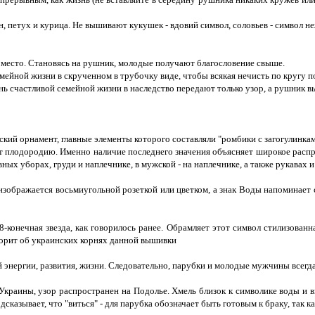
, петух и курица. Не вышивают кукушек - вдовий символ, соловьев - символ н
 место. Становясь на рушник, молодые получают благословение свыше.
ейной жизни в скрученном в трубочку виде, чтобы всякая нечисть по кругу пох
нь счастливой семейной жизни в наследство передают только узор, а рушник 
й орнамент, главные элементы которого составляли "ромбики с загогулинками
 плодородию. Именно наличие последнего значения объясняет широкое распро
ных уборах, груди и наплечнике, в мужской - на наплечнике, а также рукавах
зображается восьмиугольной розеткой или цветком, а знак Воды напоминает 
-конечная звезда, как говорилось ранее. Обрамляет этот символ стилизованна
ворит об украинских корнях данной вышивки
й энергии, развития, жизни. Следовательно, парубки и молодые мужчины всегд
раины, узор распространен на Подолье. Хмель близок к символике воды и вин
сказывает, что "виться" - для парубка обозначает быть готовым к браку, так ка