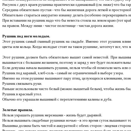
Рисунок с двух краев рушника практически одинаковый (см. ниже) что бы 
Середина обязательно пустая - что бы жизненная дорога легкой и просторной
Обязательно стараться аккуратно изнанку делать (особенно перекрещивать н
При вставании на рушник надо что бы невеста стояла на левом краю (тот кра
на правом. Между ними - чистое полотнище - чистая дорога жизни.
Рушник под ноги молодым.
Этот рушник самый главный рушник на свадьбе. Именно этот рушник влияет
цветы или кольца. Когда молодые стоят на таком рушнике, затопчут все, чт
Этот рушник должен быть обязательно вышит самой невестой. При вышиван
вышивается с большим желанием, поэтому и заряд у нее будет положительный 
Если девушка начала вышивать рушник, нельзя чтобы ей помогали мать или се
Рушник под каравай, хлеб-соль - самый не ограниченный в выборе узора.
Именно на этом рушнике вышивают пару птиц, целующихся клювиками, пожел
Рушник связывать руки.
Раньше использовали чисто белый (можно вышитый белым), чтобы жизнь была
Рушник в красный угол.
Обычно его украшали вышивкой с переплетениями калины и дуба.
Золотые правила.
Нельзя украшать рушник мережками - жизнь будет дырявой.
Нельзя вышивать свадебные рушники ночью - в это время суток вышивают то
Вышивка должна быть чистой и аккуратной с обеих сторон - лицевая сторона 
Рушник - это дорога жизни, поэтому полотнище его должно быть целым и не