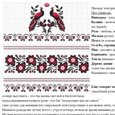
Прежде чем при
Про символы:
Виноград
- пло
Калина
- женска
на свадьбу
Роза
- любовь, 
Мальва
(рожа) 
Петух
(в основн
Голубь, горлиц
Мак
- расцвет ж
Барвынок
- кра
Хмель
(шишки х
Дерево жизни
-
тожество жизни,
Вышивают слова
Еще говорят та
свадебный рушни
солнце высушить - что бы жизнь светлой и багатой была
перед вышивнием помыть руки - что бы "нехорошие мысли смыть"
само лучше для вишивки (по сакральной силе) шерстяные и шелковые нити, чу
Начинать рукоделие лучше всего с утра в четверг, нельзя во время вишивки р
Мелкие неаккуратности не исправляют и не выпарывают, что бы в судьбу нер