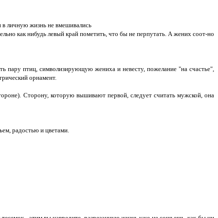
 и в личную жизнь не вмешивались
ельно как нибудь левый край пометить, что бы не перпутать. А жених соот-но
ть пару птиц, символизирующую жениха и невесту, пожелание "на счастье",
етрический орнамент.
ороне). Сторону, которую вышивают первой, следует считать мужской, она
ем, радостью и цветами.
тесемок - этим вы навредите, разрезанную жизнь уже не сошьешь, как бы ни