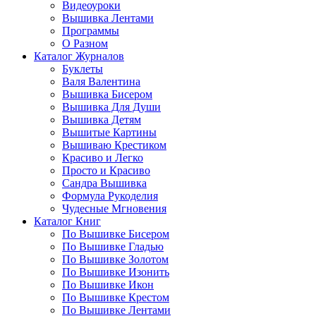
Видеоуроки
Вышивка Лентами
Программы
О Разном
Каталог Журналов
Буклеты
Валя Валентина
Вышивка Бисером
Вышивка Для Души
Вышивка Детям
Вышитые Картины
Вышиваю Крестиком
Красиво и Легко
Просто и Красиво
Сандра Вышивка
Формула Рукоделия
Чудесные Мгновения
Каталог Книг
По Вышивке Бисером
По Вышивке Гладью
По Вышивке Золотом
По Вышивке Изонить
По Вышивке Икон
По Вышивке Крестом
По Вышивке Лентами