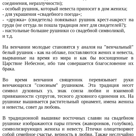
соединения, неразлучности);
- особый рушник, который невеста приносит в дом жениха;
- для украшения «свадебного поезда»;
- «дружка» (свидетель) повязывал рушник крест-накрест на
груди (не оттуда ли пошла традиция лент для свидетелей?);
- настольные большие рушники со свадебной символикой,
и т.д.
На венчании молодые становятся у аналоя на "венчальный"
белый рушник - как на облаке, поставляются жених и невеста,
вырванные на время из мира и как бы восхищенные в
Царствие Небесное, ибо там совершается благословение их
брака.
Во время венчания священник перевязывает руки
венчающихся "союзным" рушником. Эта традиция несет
символ духовных уз, знак союза любви и взаимной
привязанности супругов, тесного духовного единения их. На
рушнике вышивается растительный орнамент, имена жениха
и невесты, совет да любовь.
В традиционной вышивке восточных славян на свадебном
рушнике изображаются пары птичек (жаворонков, голубков),
символизирующих жениха и невесту. Птички олицетворяют
собой семейное счастье, верность в любви. Также неслучайно