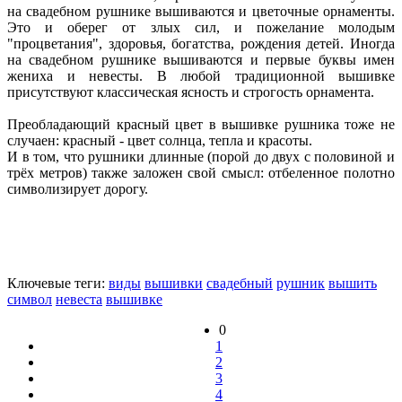
на свадебном рушнике вышиваются и цветочные орнаменты.
Это и оберег от злых сил, и пожелание молодым
"процветания", здоровья, богатства, рождения детей. Иногда
на свадебном рушнике вышиваются и первые буквы имен
жениха и невесты. В любой традиционной вышивке
присутствуют классическая ясность и строгость орнамента.
Преобладающий красный цвет в вышивке рушника тоже не
случаен: красный - цвет солнца, тепла и красоты.
И в том, что рушники длинные (порой до двух с половиной и
трёх метров) также заложен свой смысл: отбеленное полотно
символизирует дорогу.
Ключевые теги:
виды
вышивки
свадебный
рушник
вышить
символ
невеста
вышивке
0
1
2
3
4