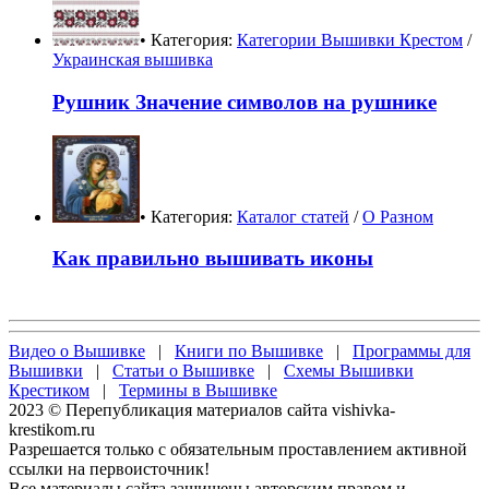
• Категория:
Категории Вышивки Крестом
/
Украинская вышивка
Рушник Значение символов на рушнике
• Категория:
Каталог статей
/
О Разном
Как правильно вышивать иконы
Видео о Вышивке
|
Книги по Вышивке
|
Программы для
Вышивки
|
Статьи о Вышивке
|
Схемы Вышивки
Крестиком
|
Термины в Вышивке
2023 © Перепубликация материалов сайта vishivka-
krestikom.ru
Разрешается только с обязательным проставлением активной
ссылки на первоисточник!
Все материалы сайта защищены авторским правом и