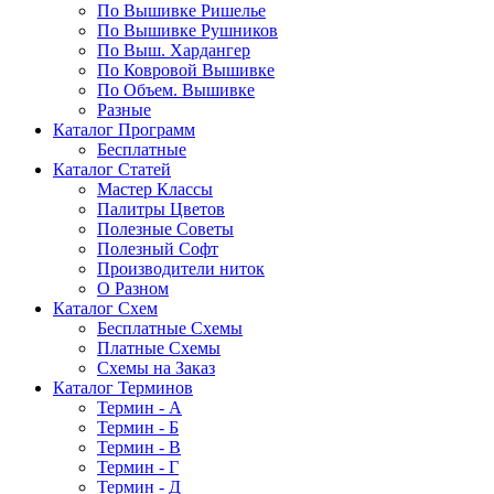
По Вышивке Ришелье
По Вышивке Рушников
По Выш. Хардангер
По Ковровой Вышивке
По Объем. Вышивке
Разные
Каталог Программ
Бесплатные
Каталог Статей
Мастер Классы
Палитры Цветов
Полезные Советы
Полезный Софт
Производители ниток
О Разном
Каталог Схем
Бесплатные Схемы
Платные Схемы
Схемы на Заказ
Каталог Терминов
Термин - А
Термин - Б
Термин - В
Термин - Г
Термин - Д