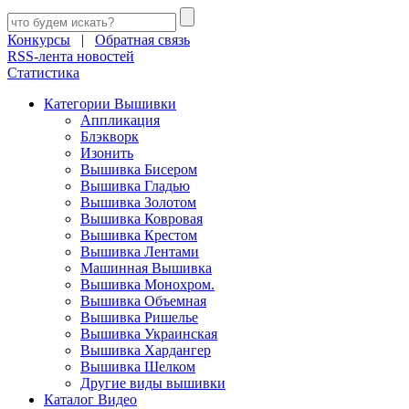
Конкурсы
|
Обратная связь
RSS-лента новостей
Статистика
Категории Вышивки
Аппликация
Блэкворк
Изонить
Вышивка Бисером
Вышивка Гладью
Вышивка Золотом
Вышивка Ковровая
Вышивка Крестом
Вышивка Лентами
Машинная Вышивка
Вышивка Монохром.
Вышивка Объемная
Вышивка Ришелье
Вышивка Украинская
Вышивка Хардангер
Вышивка Шелком
Другие виды вышивки
Каталог Видео