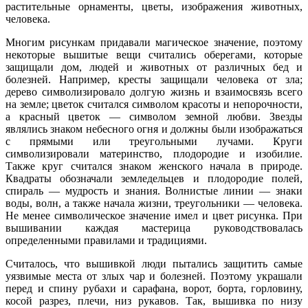
растительные орнаменты, цветы, изображения животных,
человека.
Многим рисункам придавали магическое значение, поэтому
некоторые вышитые вещи считались оберегами, которые
защищали дом, людей и животных от различных бед и
болезней. Например, кресты защищали человека от зла;
дерево символизировало долгую жизнь и взаимосвязь всего
на земле; цветок считался символом красоты и непорочности,
а красный цветок — символом земной любви. Звезды
являлись знаком небесного огня и должны были изображаться
с прямыми или треугольными лучами. Круги
символизировали материнство, плодородие и изобилие.
Также круг считался знаком женского начала в природе.
Квадраты обозначали земледельцев и плодородие полей,
спираль — мудрость и знания. Волнистые линии — знаки
воды, волн, а также начала жизни, треугольники — человека.
Не менее символическое значение имел и цвет рисунка. При
вышивании каждая мастерица руководствовалась
определенными правилами и традициями.
Считалось, что вышивкой люди пытались защитить самые
уязвимые места от злых чар и болезней. Поэтому украшали
перед и спину рубахи и сарафана, ворот, борта, горловину,
косой разрез, плечи, низ рукавов. Так, вышивка по низу