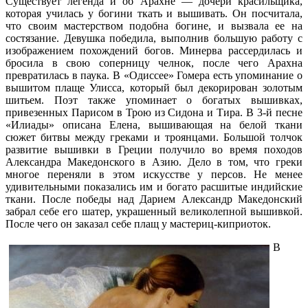
Существует легенда и об Арахне — дочери красильщика,
которая училась у богини ткать и вышивать. Он посчитала,
что своим мастерством подобна богине, и вызвала ее на
состязание. Девушка победила, выполнив большую работу с
изображением похождений богов. Минерва рассердилась и
бросила в свою соперницу челнок, после чего Арахна
превратилась в паука. В «Одиссее» Гомера есть упоминание о
вышитом плаще Улисса, который был декорирован золотым
шитьем. Поэт также упоминает о богатых вышивках,
привезенных Парисом в Трою из Сидона и Тира. В 3-й песне
«Илиады» описана Елена, вышивающая на белой ткани
сюжет битвы между греками и троянцами. Большой толчок
развитие вышивки в Греции получило во время походов
Александра Македонского в Азию. Дело в том, что греки
многое переняли в этом искусстве у персов. Не менее
удивительными показались им и богато расшитые индийские
ткани. После победы над Дарием Александр Македонский
забрал себе его шатер, украшенный великолепной вышивкой.
После чего он заказал себе плащ у мастериц-киприоток.
В