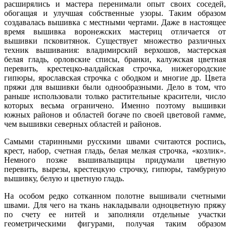
расширялись и мастера перенимали опыт своих соседей,
обогащая и улучшая собственные узоры. Таким образом
создавалась вышивка с местными чертами. Даже в настоящее
время вышивка воронежских мастериц отличается от
вышивки псковитянок. Существует множество различных
техник вышивания: владимирский верхошов, мастерская
белая гладь, орловские списы, бранки, калужская цветная
перевить, крестецко-валдайская строчка, нижегородские
гипюры, ярославская строчка с ободком и многие др. Цвета
пряжи для вышивки были однообразными. Дело в том, что
раньше использовали только растительные красители, число
которых весьма ограничено. Именно поэтому вышивки
южных районов и областей богаче по своей цветовой гамме,
чем вышивки северных областей и районов.
Самыми старинными русскими швами считаются роспись,
крест, набор, счетная гладь, белая мелкая строчка, «козлик».
Немного позже вышивальщицы придумали цветную
перевить, вырезы, крестецкую строчку, гипюры, тамбурную
вышивку, белую и цветную гладь.
На особом редко сотканном полотне вышивали счетными
швами. Для чего на ткань накладывали одноцветную пряжу
по счету ее нитей и заполняли отдельные участки
геометрическими фигурами, получая таким образом