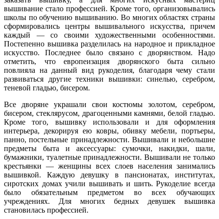
вышивание стало профессией. Кроме того, организовывались
школы по обучению вышиванию. Во многих областях страны
сформировались центры вышивального искусства, причем
каждый — со своими художественными особенностями.
Постепенно вышивка разделилась на народное и прикладное
искусство. Последнее было связано с дворянством. Надо
отметить, что европеизация дворянского быта сильно
повлияла на данный вид рукоделия, благодаря чему стали
развиваться другие техники вышивки: синелью, серебром,
теневой гладью, бисером.
Все дворяне украшали свои костюмы золотом, серебром,
бисером, стеклярусом, драгоценными камнями, белой гладью.
Кроме того, вышивку использовали и для оформления
интерьера, декорируя ею ковры, обивку мебели, портьеры,
панно, постельные принадлежности. Вышивали и небольшие
предметы быта и аксессуары: сумочки, накидки, шали,
бумажники, туалетные принадлежности. Вышивали не только
крестьянки — женщины всех слоев населения занимались
вышивкой. Каждую девушку в пансионатах, институтах,
сиротских домах учили вышивать и шить. Рукоделие всегда
было обязательным предметом во всех обучающих
учреждениях. Для многих бедных девушек вышивка
становилась профессией.