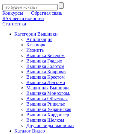
Конкурсы
|
Обратная связь
RSS-лента новостей
Статистика
Категории Вышивки
Аппликация
Блэкворк
Изонить
Вышивка Бисером
Вышивка Гладью
Вышивка Золотом
Вышивка Ковровая
Вышивка Крестом
Вышивка Лентами
Машинная Вышивка
Вышивка Монохром.
Вышивка Объемная
Вышивка Ришелье
Вышивка Украинская
Вышивка Хардангер
Вышивка Шелком
Другие виды вышивки
Каталог Видео