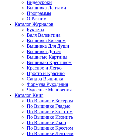
Видеоуроки
Вышивка Лентами
Программы
О Разном
Каталог Журналов
Буклеты
Валя Валентина
Вышивка Бисером
Вышивка Для Души
Вышивка Детям
Вышитые Картины
Вышиваю Крестиком
Красиво и Легко
Просто и Красиво
Сандра Вышивка
Формула Рукоделия
Чудесные Мгновения
Каталог Книг
По Вышивке Бисером
По Вышивке Гладью
По Вышивке Золотом
По Вышивке Изонить
По Вышивке Икон
По Вышивке Крестом
По Вышивке Лентами