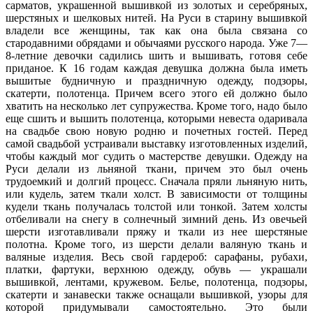
сарматов, украшенной вышивкой из золотых и серебряных,
шерстяных и шелковых нитей. На Руси в старину вышивкой
владели все женщины, так как она была связана со
стародавними обрядами и обычаями русского народа. Уже 7—
8-летние девочки садились шить и вышивать, готовя себе
приданое. К 16 годам каждая девушка должна была иметь
вышитые будничную и праздничную одежду, подзоры,
скатерти, полотенца. Причем всего этого ей должно было
хватить на несколько лет супружества. Кроме того, надо было
еще сшить и вышить полотенца, которыми невеста одаривала
на свадьбе свою новую родню и почетных гостей. Перед
самой свадьбой устраивали выставку изготовленных изделий,
чтобы каждый мог судить о мастерстве девушки. Одежду на
Руси делали из льняной ткани, причем это был очень
трудоемкий и долгий процесс. Сначала пряли льняную нить,
или кудель, затем ткали холст. В зависимости от толщины
кудели ткань получалась толстой или тонкой. Затем холсты
отбеливали на снегу в солнечный зимний день. Из овечьей
шерсти изготавливали пряжу и ткали из нее шерстяные
полотна. Кроме того, из шерсти делали валяную ткань и
валяные изделия. Весь свой гардероб: сарафаны, рубахи,
платки, фартуки, верхнюю одежду, обувь — украшали
вышивкой, лентами, кружевом. Белье, полотенца, подзоры,
скатерти и занавески также оснащали вышивкой, узоры для
которой придумывали самостоятельно. Это были