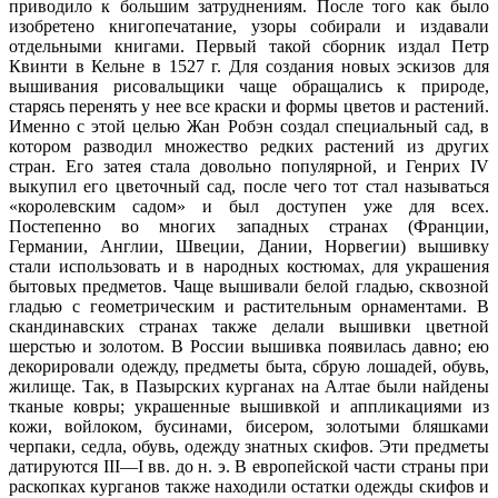
приводило к большим затруднениям. После того как было
изобретено книгопечатание, узоры собирали и издавали
отдельными книгами. Первый такой сборник издал Петр
Квинти в Кельне в 1527 г. Для создания новых эскизов для
вышивания рисовальщики чаще обращались к природе,
старясь перенять у нее все краски и формы цветов и растений.
Именно с этой целью Жан Робэн создал специальный сад, в
котором разводил множество редких растений из других
стран. Его затея стала довольно популярной, и Генрих IV
выкупил его цветочный сад, после чего тот стал называться
«королевским садом» и был доступен уже для всех.
Постепенно во многих западных странах (Франции,
Германии, Англии, Швеции, Дании, Норвегии) вышивку
стали использовать и в народных костюмах, для украшения
бытовых предметов. Чаще вышивали белой гладью, сквозной
гладью с геометрическим и растительным орнаментами. В
скандинавских странах также делали вышивки цветной
шерстью и золотом. В России вышивка появилась давно; ею
декорировали одежду, предметы быта, сбрую лошадей, обувь,
жилище. Так, в Пазырских курганах на Алтае были найдены
тканые ковры; украшенные вышивкой и аппликациями из
кожи, войлоком, бусинами, бисером, золотыми бляшками
черпаки, седла, обувь, одежду знатных скифов. Эти пред
меты
датируются III—I вв. до н. э. В европейской части страны при
раскопках курганов также находили остатки одежды скифов и