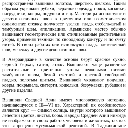
распространена вышивка золотом, шерстью, шелком. Таким
образом украшали рубахи, верхнюю одежду, пояса, косынки,
нагрудники, ковры, подушки и т. д. Мастерицы используют и
десяткиразличных швов в цветочном или геометрическом
орнаментах: стежку, полукрест, узелки, гладь, стебельчатый и
тамбурный швы, аппликацию. Армянские мастер обычно
вышивают геометрические или стилизованные растительные
узоры, применяя техники по свободному контуру и по счету
нитей. В своих работах они используют гладь, плетеночный
шов, мережку и другие декоративные швы.
В Азербайджане в качестве основы берут красное сукно,
черный бархат, сатин, атлас. Вышивают чаще различные
растительные и цветочные узоры шелковыми нитями
тамбурным швом, белой счетной и цветной свободной
гладью, золотым шитьем. Вышивкой украшают подушки,
ковры, покрывала, скатерти, кошельки, безрукавки, рубашки и
другие изделия.
Вышивки Средней Азии имеют многовековую историю,
начинающуюся с III—VI вв. Характерной их особенностью
является круг — символ солнца, внутри которого вышивают
лепестки цветов, листья, бобы. Народы Средней Азии никогда
не изображают в своих работах человека и животных, так как
это запрещено мусульманской религией. В Таджикистане