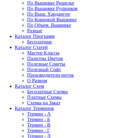
По Вышивке Ришелье
По Вышивке Рушников
По Выш. Хардангер
По Ковровой Вышивке
По Объем. Вышивке
Разные
Каталог Программ
Бесплатные
Каталог Статей
Мастер Классы
Палитры Цветов
Полезные Советы
Полезный Софт
Производители ниток
О Разном
Каталог Схем
Бесплатные Схемы
Платные Схемы
Схемы на Заказ
Каталог Терминов
Термин - А
Термин - Б
Термин - В
Термин - Г
Термин - Д