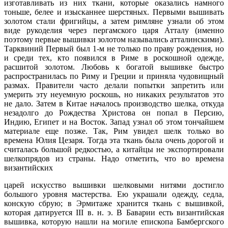
изготавливать из них ткани, которые оказались намного
тоньше, белее и изысканнее шерстяных. Первыми вышивать
золотом стали фригийцы, а затем римляне узнали об этом
виде рукоделия через пергамского царя Атталу (именно
поэтому первые вышивки золотом назывались атталинскими).
Тарквиний Первый был 1-м не только по праву рождения, но
и среди тех, кто появился в Риме в роскошной одежде,
расшитой золотом. Любовь к богатой вышивке быстро
распространилась по Риму и Греции и приняла чудовищный
размах. Правители часто делали попытки запретить или
умерить эту неуемную роскошь, но никаких результатов это
не дало. Затем в Китае началось производство шелка, откуда
незадолго до Рождества Христова он попал в Персию,
Индию, Египет и на Восток. Запад узнал об этом тончайшем
материале еще позже. Так, Рим увидел шелк только во
времена Юлия Цезаря. Тогда эта ткань была очень дорогой и
считалась большой редкостью, а китайцы не экспортировали
шелкопрядов из страны. Надо отметить, что во времена
византийских
царей искусство вышивки шелковыми нитями достигло
большого уровня мастерства. Ею украшали одежду, седла,
конскую сбрую; в Эрмитаже хранится ткань с вышивкой,
которая датируется III в. н. э. В Баварии есть византийская
вышивка, которую нашли на могиле епископа Бамбергского