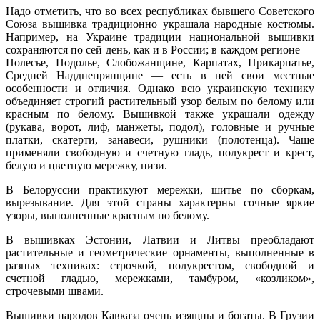
Надо отметить, что во всех республиках бывшего Советского
Союза вышивка традиционно украшала народные костюмы.
Например, на Украине традиции национальной вышивки
сохраняются по сей день, как и в России; в каждом регионе —
Полесье, Подолье, Слобожанщине, Карпатах, Прикарпатье,
Средней Надднепрянщине — есть в ней свои местные
особенности и отличия. Однако всю украинскую технику
объединяет строгий растительный узор белым по белому или
красным по белому. Вышивкой также украшали одежду
(рукава, ворот, лиф, манжеты, подол), головные и ручные
платки, скатерти, занавеси, рушники (полотенца). Чаще
применяли свободную и счетную гладь, полукрест и крест,
белую и цветную мережку, низи.
В Белоруссии практикуют мережки, шитье по сборкам,
вырезывание. Для этой страны характерны сочные яркие
узоры, выполненные красным по белому.
В вышивках Эстонии, Латвии и Литвы преобладают
растительные и геометрические орнаменты, выполненные в
разных техниках: строчкой, полукрестом, свободной и
счетной гладью, мережками, тамбуром, «козликом»,
строчевыми швами.
Вышивки народов Кавказа очень изящны и богаты. В Грузии