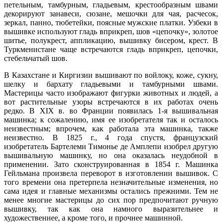
петельным, тамбурным, гладьевым, крестообразным швами
декорируют занавеси, сюзане, мешочки для чая, расчесок,
зеркал, панно, тюбетейки, поясные мужские платки. Узбеки в
вышивке используют гладь вприкреп, шов «цепочку», золотое
шитье, полукрест, аппликацию, вышивку бисером, крест. В
Туркменистане чаще встречаются гладь вприкреп, цепочки,
стебельчатый шов.
В Казахстане и Киргизии вышивают по войлоку, коже, сукну,
шелку и бархату гладьевыми и тамбурными швами.
Мастерицы часто изображают фигурки животных и людей, а
вот растительные узоры встречаются в их работах очень
редко. В XIX в. во Франции появилась 1-я вышивальная
машинка; к сожалению, имя ее изобретателя так и осталось
неизвестным; впрочем, как работала эта машинка, также
неизвестно. В 1825 г., 4 года спустя, французский
изобретатель Бартелеми Тимонье де Амплепи изобрел другую
вышивальную машинку, но она оказалась неудобной в
применении. Зато сконструированная в 1854 г. Машинка
Гейльмана произвела переворот в изготовлении вышивок. С
того времени она претерпела незначительные изменения, но
сама идея и главные механизмы остались прежними. Тем не
менее многие мастерицы до сих пор предпочитают ручную
вышивку, так как она намного выразительнее и
художественнее, а кроме того, и прочнее машинной.