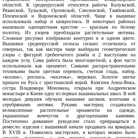
областей. К среднерусской относятся работы Калужской,
Рязанской, Тульской, Орловской, Смоленской, Тамбовской,
Пензенской и Воронежской областей. Чаще в вышивке
использовали набор и шовроспись. В некоторых районах
вышивали одноцветным крестом — красным по белому
полотну. Из узоров преобладали растительные мотивы.
Сложные рисунки изображали контурно и в одном цвете.
Вышивки среднерусской полосы сильно отличались от
северных, так как мастера чаще выбирали геометрические
узоры с фигурой гребенчатого ромба и 2 выступами на
каждом углу. Сама работа была многоцветной, а фон часто
использовали как орнамент. Самыми распространенными
техниками были цветная перевить, счетная гладь, набор,
«козлик», роспись, «косичка», мережки. Золотое шитье
пришло на Русь с христианской верой. Княгиня Анна-Янка,
сестра Владимира Мономаха, открыла при Андреевском
монастыре в Киеве одну из первых вышивальных школ. В ней
молодых девушек обучали вышивке шелком, золотыми и
серебряными нитями. Руками мастериц создавались
великолепные растительные орнаменты на одежде,
украшенные жемчугом и драгоценными камнями.
Постепенно домашнее рукоделие стало превращаться в
ремесло: изделия с вышивкой начали продавать на ярмарках.
В XVIII в. Появились мастерские, в которых можно было
заказать вышивку, а для многих искусных мастериц