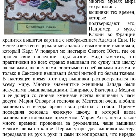
многих музеях мира
сохранились
вышивки тех времен,
которые
подтверждают это.
Например, в музее
Клюни во Франции
хранится вышитая картина с изображением Адама и Евы. Не
менее известен и церковный аналой с изысканной вышивкой,
который Карл V подарил мо настырю Святого Юста, где он
провел свои последние годы жизни. Надо заметить, что
практически во всех странах вышивали по сукну или шелку
шелковыми, шерстяными, золотыми и серебряными нитями, и
только в Саксонии вышивали белой ниткой по белым тканям.
В настоящее время этот вид вышивки распространился по
всему миру. Многие знаменитые женщины Запада были
искусными вышивальщицами. Например, Екатерина Медичи
и ее дочери со своими кузинами всегда вышивали в часы
досуга. Мария Стюарт и госпожа де Ментенон очень любили
вышивать и всегда брали свои работы с собой. Причем
последняя основала женскую школу, в которой ввела
вышивание отдельным предметом. Мария Антуанетта также
много времени проводила за рукоделием, чаще вышивая
мелким швом по канве. Первые узоры для вышивки мастера
передавали из рук в руки и сами их копировали, что нередко