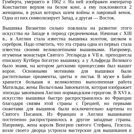
Гумберта, умершего в 1062 г. На ней изображен император
Константин верхом на белом коне, а ему поклоняются 2
женщины, в руках которых шлем войны и лавровый венок.
Одна из них символизирует Запад, а другая — Восток.
Вышивка Византии сильно повлияла на развитие этого
искусства на Западе в период средневековья. Начиная с XIII
в., в Англии стала известна вышивка золотом, шелком и
серебром. Надо отметить, что эта страна одна из первых стала
известна своими великолепными вышивками. Например,
игуменья монастыря Святого Этельреда в VII в. преподнесла
епископу Кутбера богатую вышивку, а у Альфреда Великого
было знамя, на котором датскими принцессами был вышит
ворон. Основными мотивами для вышивки были
растительные орнаменты, цветы и листья. В музее в Байе
хранится большая и великолепно выполненная работа
Матильды, жены Вильгельма Завоевателя, которая изображает
эпизоды завоевания Англии нормандским герцогом. В XVI в.
искусство вышивки быстро распространилось во Франции
благодаря связям этой страны с Грецией, но первыми
сюжетами для вышивок были исключительно картины из
Святого Писания. Из Франции и Англии вышивание
постепенно распространилось в другие западные страны.
Например, жена короля Венгрии святого Стефана, Гизелла,
возле своего дворца устроила мастерские для вышивания и