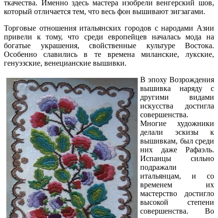
ткачества. Именно здесь мастера изобрели венгерский шов,
который отличается тем, что весь фон вышивают зигзагами.
Торговые отношения итальянских городов с народами Азии
привели к тому, что среди европейцев началась мода на
богатые украшения, свойственные культуре Востока.
Особенно славились в те времена миланские, лукские,
генуэзские, венецианские вышивки.
В эпоху Возрождения
вышивка наряду с
другими видами
искусства достигла
совершенства.
Многие художники
делали эскизы к
вышивкам, был среди
них даже Рафаэль.
Испанцы сильно
подражали
итальянцам, и со
временем их
мастерство достигло
высокой степени
совершенства. Во