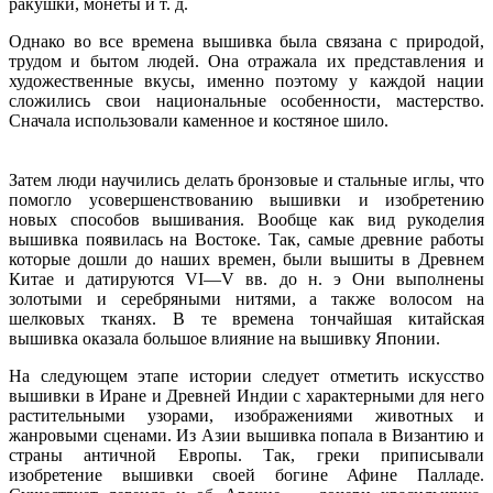
ракушки, монеты и т. д.
Однако во все времена вышивка была связана с природой,
трудом и бытом людей. Она отражала их представления и
художественные вкусы, именно поэтому у каждой нации
сложились свои национальные особенности, мастерство.
Сначала использовали каменное и костяное шило.
Затем люди научились делать бронзовые и стальные иглы, что
помогло усовершенствованию вышивки и изобретению
новых способов вышивания. Вообще как вид рукоделия
вышивка появилась на Востоке. Так, самые древние работы
которые дошли до наших времен, были вышиты в Древнем
Китае и датируются VI—V вв. до н. э Они выполнены
золотыми и серебряными нитями, а также волосом на
шелковых тканях. В те времена тончайшая китайская
вышивка оказала большое влияние на вышивку Японии.
На следующем этапе истории следует отметить искусство
вышивки в Иране и Древней Индии с характерными для него
растительными узорами, изображениями животных и
жанровыми сценами. Из Азии вышивка попала в Византию и
страны античной Европы. Так, греки приписывали
изобретение вышивки своей богине Афине Палладе.