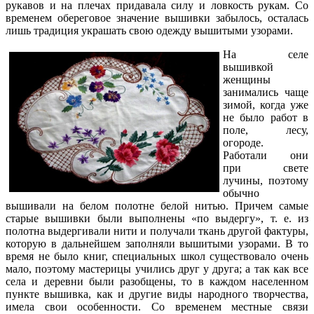
рукавов и на плечах придавала силу и ловкость рукам. Со
временем обереговое значение вышивки забылось, осталась
лишь традиция украшать свою одежду вышитыми узорами.
На селе
вышивкой
женщины
занимались чаще
зимой, когда уже
не было работ в
поле, лесу,
огороде.
Работали они
при свете
лучины, поэтому
обычно
вышивали на белом полотне белой нитью. Причем самые
старые вышивки были выполнены «по выдергу», т. е. из
полотна выдергивали нити и получали ткань другой фактуры,
которую в дальнейшем заполняли вышитыми узорами. В то
время не было книг, специальных школ существовало очень
мало, поэтому мастерицы учились друг у друга; а так как все
села и деревни были разобщены, то в каждом населенном
пункте вышивка, как и другие виды народного творчества,
имела свои особенности. Со временем местные связи