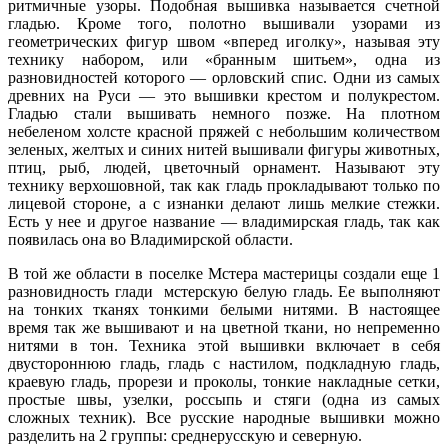
ритмичные узоры. Подобная вышивка называется счетной
гладью. Кроме того, полотно вышивали узорами из
геометрических фигур швом «вперед иголку», называя эту
технику набором, или «бранным шитьем», одна из
разновидностей которого — орловский спис. Одни из самых
древних на Руси — это вышивки крестом и полукрестом.
Гладью стали вышивать немного позже. На плотном
небеленом холсте красной пряжей с небольшим количеством
зеленых, желтых и синих нитей вышивали фигуры животных,
птиц, рыб, людей, цветочный орнамент. Называют эту
технику верхошовной, так как гладь прокладывают только по
лицевой стороне, а с изнанки делают лишь мелкие стежки.
Есть у нее и другое название — владимирская гладь, так как
появилась она во Владимирской области.
В той же области в поселке Мстера мастерицы создали еще 1
разновидность глади
мстерскую белую гладь. Ее выполняют
на тонких тканях тонкими белыми нитями. В настоящее
время так же вышивают и на цветной ткани, но непременно
нитями в тон. Техника этой вышивки включает в себя
двустороннюю гладь, гладь с настилом, подкладную гладь,
краевую гладь, прорези и проколы, тонкие накладные сетки,
простые швы, узелки, россыпь и стяги (одна из самых
сложных техник). Все русские народные вышивки можно
разделить на 2 группы: среднерусскую и северную.