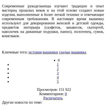
Современные рукодельницы изучают традиции и опыт
мастериц прошлых веков и на этой основе создают новые
изделия, выполненные в более легкой технике и отвечающие
современным требованиям. В настоящее время вышивку
используют для декорирования женской и детской одежды,
предметов интерьера (салфеток, занавесок, скатертей,
наволочек на диванные подушки, панно), полотенец, сумок,
кошельков.
Ключевые теги:
история
вышивки
гладью
вышивка
0
1
2
3
4
5
Просмотров: 151 922
Комментариев:
0
Распечатать
Другие новости по теме: