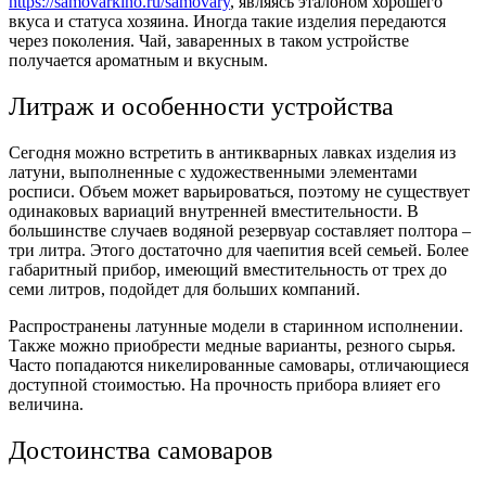
https://samovarkino.ru/samovary
, являясь эталоном хорошего
вкуса и статуса хозяина. Иногда такие изделия передаются
через поколения. Чай, заваренных в таком устройстве
получается ароматным и вкусным.
Литраж и особенности устройства
Сегодня можно встретить в антикварных лавках изделия из
латуни, выполненные с художественными элементами
росписи. Объем может варьироваться, поэтому не существует
одинаковых вариаций внутренней вместительности. В
большинстве случаев водяной резервуар составляет полтора –
три литра. Этого достаточно для чаепития всей семьей. Более
габаритный прибор, имеющий вместительность от трех до
семи литров, подойдет для больших компаний.
Распространены латунные модели в старинном исполнении.
Также можно приобрести медные варианты, резного сырья.
Часто попадаются никелированные самовары, отличающиеся
доступной стоимостью. На прочность прибора влияет его
величина.
Достоинства самоваров