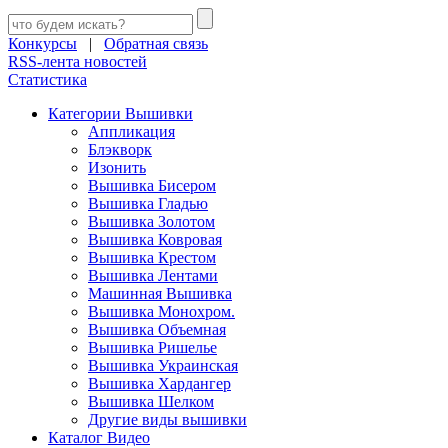
Конкурсы
|
Обратная связь
RSS-лента новостей
Статистика
Категории Вышивки
Аппликация
Блэкворк
Изонить
Вышивка Бисером
Вышивка Гладью
Вышивка Золотом
Вышивка Ковровая
Вышивка Крестом
Вышивка Лентами
Машинная Вышивка
Вышивка Монохром.
Вышивка Объемная
Вышивка Ришелье
Вышивка Украинская
Вышивка Хардангер
Вышивка Шелком
Другие виды вышивки
Каталог Видео