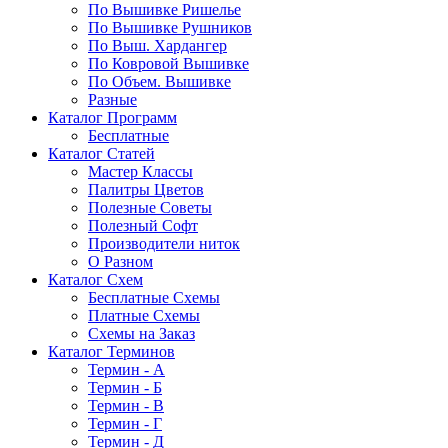
По Вышивке Ришелье
По Вышивке Рушников
По Выш. Хардангер
По Ковровой Вышивке
По Объем. Вышивке
Разные
Каталог Программ
Бесплатные
Каталог Статей
Мастер Классы
Палитры Цветов
Полезные Советы
Полезный Софт
Производители ниток
О Разном
Каталог Схем
Бесплатные Схемы
Платные Схемы
Схемы на Заказ
Каталог Терминов
Термин - А
Термин - Б
Термин - В
Термин - Г
Термин - Д