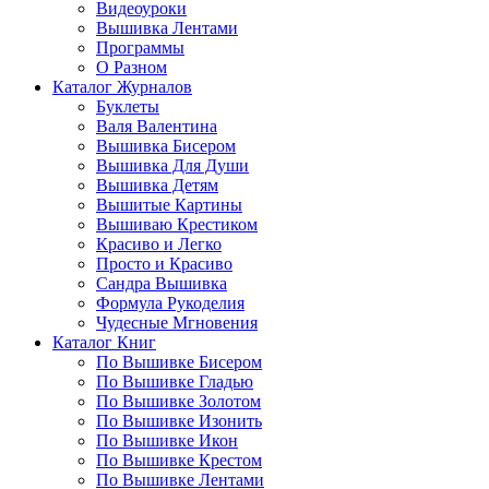
Видеоуроки
Вышивка Лентами
Программы
О Разном
Каталог Журналов
Буклеты
Валя Валентина
Вышивка Бисером
Вышивка Для Души
Вышивка Детям
Вышитые Картины
Вышиваю Крестиком
Красиво и Легко
Просто и Красиво
Сандра Вышивка
Формула Рукоделия
Чудесные Мгновения
Каталог Книг
По Вышивке Бисером
По Вышивке Гладью
По Вышивке Золотом
По Вышивке Изонить
По Вышивке Икон
По Вышивке Крестом
По Вышивке Лентами