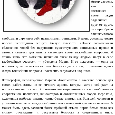
Автор уверена,
что в
настоящее
время люди
отдалились
друг от друга,
они приобрели
слишком много
свободы, и окружили себя невидимыми границами. В таких условиях людям
просто необходимо вернуть былую близость. «Поиск возможности
сближения людей без нарушения существующих социальных правил и
законов является для меня в настоящее время важнейшим вопросом. Я
точно знаю, что моменты истинной связи между людьми несут в себе
глубочайшее счастье«, — убеждена Мария. И ее искусство — одна из
попыток донести важность темы близости до зрителя, стремление задать
людям важнейшие вопросы и заставить задуматься над ними.
Фотографии, используемые Марией Икономопуло в качестве основы для
своих работ, взяты из ее личного архива, который автор собирает на
протяжении многих лет. В основном это вырезанные из газет изображения
спортсменов, политиков, киноактеров и обыкновенных людей. Вероятно,
художница выбрала именно черно-белые снимки для большей четкости и
усиления контраста между изображением и вышивкой красными нитками. А
может быть, здесь заложен более глубокий смысл: черно-белые фото как
символ отчуждения и отсутствия близости в современном мире.