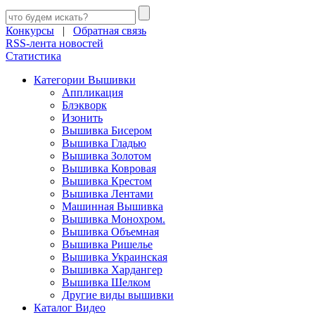
Конкурсы
|
Обратная связь
RSS-лента новостей
Статистика
Категории Вышивки
Аппликация
Блэкворк
Изонить
Вышивка Бисером
Вышивка Гладью
Вышивка Золотом
Вышивка Ковровая
Вышивка Крестом
Вышивка Лентами
Машинная Вышивка
Вышивка Монохром.
Вышивка Объемная
Вышивка Ришелье
Вышивка Украинская
Вышивка Хардангер
Вышивка Шелком
Другие виды вышивки
Каталог Видео