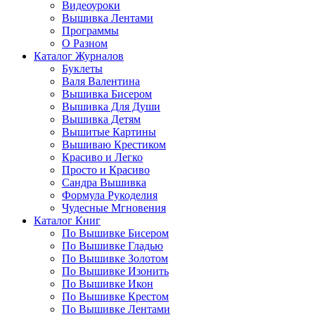
Видеоуроки
Вышивка Лентами
Программы
О Разном
Каталог Журналов
Буклеты
Валя Валентина
Вышивка Бисером
Вышивка Для Души
Вышивка Детям
Вышитые Картины
Вышиваю Крестиком
Красиво и Легко
Просто и Красиво
Сандра Вышивка
Формула Рукоделия
Чудесные Мгновения
Каталог Книг
По Вышивке Бисером
По Вышивке Гладью
По Вышивке Золотом
По Вышивке Изонить
По Вышивке Икон
По Вышивке Крестом
По Вышивке Лентами