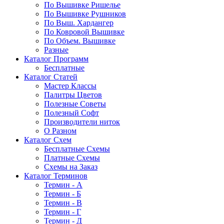
По Вышивке Ришелье
По Вышивке Рушников
По Выш. Хардангер
По Ковровой Вышивке
По Объем. Вышивке
Разные
Каталог Программ
Бесплатные
Каталог Статей
Мастер Классы
Палитры Цветов
Полезные Советы
Полезный Софт
Производители ниток
О Разном
Каталог Схем
Бесплатные Схемы
Платные Схемы
Схемы на Заказ
Каталог Терминов
Термин - А
Термин - Б
Термин - В
Термин - Г
Термин - Д