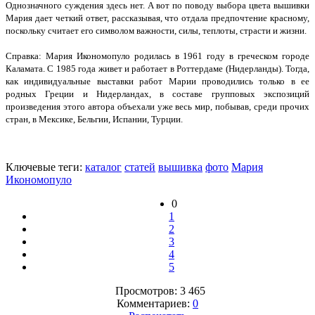
Однозначного суждения здесь нет. А вот по поводу выбора цвета вышивки
Мария дает четкий ответ, рассказывая, что отдала предпочтение красному,
поскольку считает его символом важности, силы, теплоты, страсти и жизни.
Справка: Мария Икономопуло родилась в 1961 году в греческом городе
Каламата. С 1985 года живет и работает в Роттердаме (Нидерланды). Тогда,
как индивидуальные выставки работ Марии проводились только в ее
родных Греции и Нидерландах, в составе групповых экспозиций
произведения этого автора объехали уже весь мир, побывав, среди прочих
стран, в Мексике, Бельгии, Испании, Турции.
Ключевые теги:
каталог
статей
вышивка
фото
Мария
Икономопуло
0
1
2
3
4
5
Просмотров: 3 465
Комментариев:
0