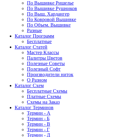
По Вышивке Ришелье
По Вышивке Рушников
По Выш. Хардангер
По Ковровой Вышивке
По Объем. Вышивке
Разные
Каталог Программ
Бесплатные
Каталог Статей
Мастер Классы
Палитры Цветов
Полезные Советы
Полезный Софт
Производители ниток
О Разном
Каталог Схем
Бесплатные Схемы
Платные Схемы
Схемы на Заказ
Каталог Терминов
Термин - А
Термин - Б
Термин - В
Термин - Г
Термин - Д