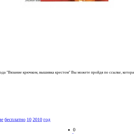
года "Вязание крючком, вышивка крестом" Вы можете пройдя по ссылке, котор
ие
бесплатно
10
2010
год
0