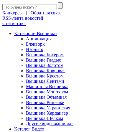
Конкурсы
|
Обратная связь
RSS-лента новостей
Статистика
Категории Вышивки
Аппликация
Блэкворк
Изонить
Вышивка Бисером
Вышивка Гладью
Вышивка Золотом
Вышивка Ковровая
Вышивка Крестом
Вышивка Лентами
Машинная Вышивка
Вышивка Монохром.
Вышивка Объемная
Вышивка Ришелье
Вышивка Украинская
Вышивка Хардангер
Вышивка Шелком
Другие виды вышивки
Каталог Видео