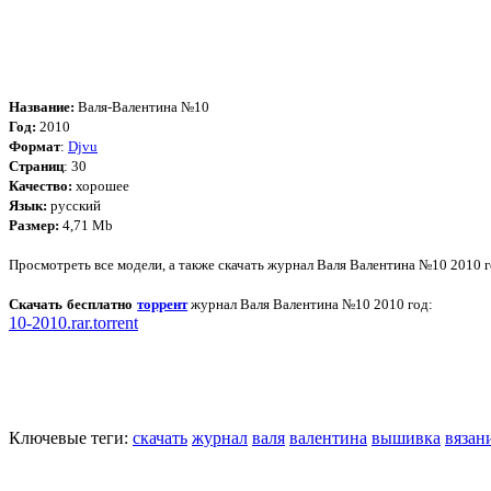
Название:
Валя-Валентина №10
Год:
2010
Формат
:
Djvu
Страниц
: 30
Качество:
хорошее
Язык:
русский
Размер:
4,71 Mb
Просмотреть все модели, а также скачать журнал Валя Валентина №10 2010 
Скачать бесплатно
торрент
журнал Валя Валентина №10 2010 год:
10-2010.rar.torrent
Ключевые теги:
скачать
журнал
валя
валентина
вышивка
вязан