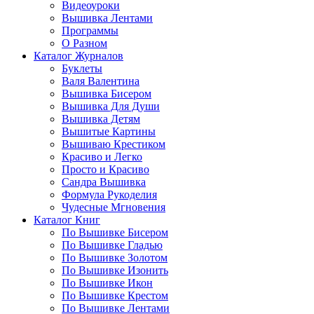
Видеоуроки
Вышивка Лентами
Программы
О Разном
Каталог Журналов
Буклеты
Валя Валентина
Вышивка Бисером
Вышивка Для Души
Вышивка Детям
Вышитые Картины
Вышиваю Крестиком
Красиво и Легко
Просто и Красиво
Сандра Вышивка
Формула Рукоделия
Чудесные Мгновения
Каталог Книг
По Вышивке Бисером
По Вышивке Гладью
По Вышивке Золотом
По Вышивке Изонить
По Вышивке Икон
По Вышивке Крестом
По Вышивке Лентами