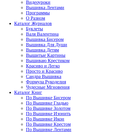
Видеоуроки
Вышивка Лентами
Программы
О Разном
Каталог Журналов
Буклеты
Валя Валентина
Вышивка Бисером
Вышивка Для Души
Вышивка Детям
Вышитые Картины
Вышиваю Крестиком
Красиво и Легко
Просто и Красиво
Сандра Вышивка
Формула Рукоделия
Чудесные Мгновения
Каталог Книг
По Вышивке Бисером
По Вышивке Гладью
По Вышивке Золотом
По Вышивке Изонить
По Вышивке Икон
По Вышивке Крестом
По Вышивке Лентами