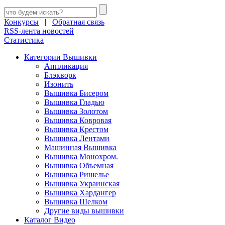
Конкурсы
|
Обратная связь
RSS-лента новостей
Статистика
Категории Вышивки
Аппликация
Блэкворк
Изонить
Вышивка Бисером
Вышивка Гладью
Вышивка Золотом
Вышивка Ковровая
Вышивка Крестом
Вышивка Лентами
Машинная Вышивка
Вышивка Монохром.
Вышивка Объемная
Вышивка Ришелье
Вышивка Украинская
Вышивка Хардангер
Вышивка Шелком
Другие виды вышивки
Каталог Видео