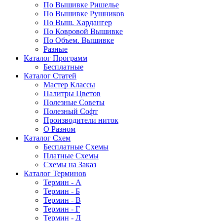
По Вышивке Ришелье
По Вышивке Рушников
По Выш. Хардангер
По Ковровой Вышивке
По Объем. Вышивке
Разные
Каталог Программ
Бесплатные
Каталог Статей
Мастер Классы
Палитры Цветов
Полезные Советы
Полезный Софт
Производители ниток
О Разном
Каталог Схем
Бесплатные Схемы
Платные Схемы
Схемы на Заказ
Каталог Терминов
Термин - А
Термин - Б
Термин - В
Термин - Г
Термин - Д