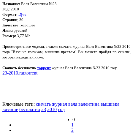
Название:
Валя-Валентина №23
Год:
2010
Формат
:
Djvu
Страниц
: 30
Качество:
хорошее
Язык:
русский
Размер:
3,77 Mb
Просмотреть все модели, а также скачать журнал Валя Валентина №23 2010
года "Вязание крючком, вышивка крестом" Вы можете пройдя по ссылке,
которая находится ниже.
Скачать бесплатно
торрент
журнал Валя Валентина №23 2010 год:
23-2010.rar.torrent
Ключевые теги:
скачать
журнал
валя
валентина
вышивка
вязание
бесплатно
23
2010
год
0
1
2