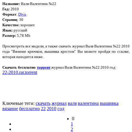
Название:
Валя-Валентина №22
Год:
2010
Формат
:
Djvu
Страниц
: 30
Качество:
хорошее
Язык:
русский
Размер:
5,78 Mb
Просмотреть все модели, а также скачать журнал Валя Валентина №22 2010
года "Вязание крючком, вышивка крестом" Вы можете пройдя по ссылке,
которая находится ниже.
Скачать бесплатно
торрент
журнал Валя Валентина №22 2010 год:
22-2010.rar.torrent
Ключевые теги:
скачать
журнал
валя
валентина
вышивка
вязание
бесплатно
22
2010
год
0
1
2