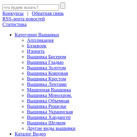
Конкурсы
|
Обратная связь
RSS-лента новостей
Статистика
Категории Вышивки
Аппликация
Блэкворк
Изонить
Вышивка Бисером
Вышивка Гладью
Вышивка Золотом
Вышивка Ковровая
Вышивка Крестом
Вышивка Лентами
Машинная Вышивка
Вышивка Монохром.
Вышивка Объемная
Вышивка Ришелье
Вышивка Украинская
Вышивка Хардангер
Вышивка Шелком
Другие виды вышивки
Каталог Видео