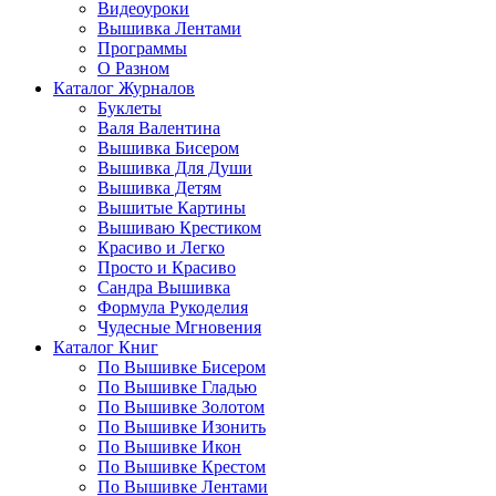
Видеоуроки
Вышивка Лентами
Программы
О Разном
Каталог Журналов
Буклеты
Валя Валентина
Вышивка Бисером
Вышивка Для Души
Вышивка Детям
Вышитые Картины
Вышиваю Крестиком
Красиво и Легко
Просто и Красиво
Сандра Вышивка
Формула Рукоделия
Чудесные Мгновения
Каталог Книг
По Вышивке Бисером
По Вышивке Гладью
По Вышивке Золотом
По Вышивке Изонить
По Вышивке Икон
По Вышивке Крестом
По Вышивке Лентами