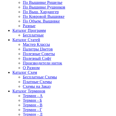
По Вышивке Ришелье
По Вышивке Рушников
По Выш. Хардангер
По Ковровой Вышивке
По Объем. Вышивке
Разные
Каталог Программ
Бесплатные
Каталог Статей
Мастер Классы
Палитры Цветов
Полезные Советы
Полезный Софт
Производители ниток
О Разном
Каталог Схем
Бесплатные Схемы
Платные Схемы
Схемы на Заказ
Каталог Терминов
Термин - А
Термин - Б
Термин - В
Термин - Г
Термин - Д