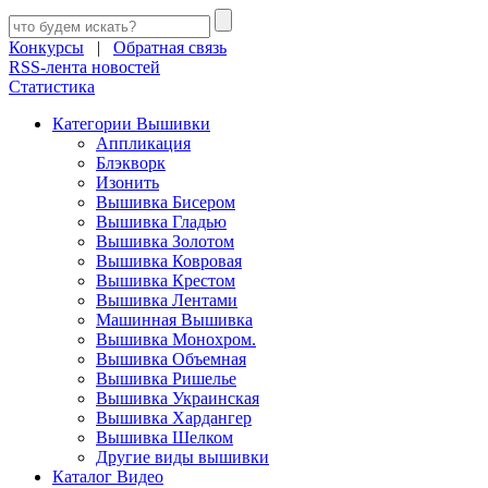
Конкурсы
|
Обратная связь
RSS-лента новостей
Статистика
Категории Вышивки
Аппликация
Блэкворк
Изонить
Вышивка Бисером
Вышивка Гладью
Вышивка Золотом
Вышивка Ковровая
Вышивка Крестом
Вышивка Лентами
Машинная Вышивка
Вышивка Монохром.
Вышивка Объемная
Вышивка Ришелье
Вышивка Украинская
Вышивка Хардангер
Вышивка Шелком
Другие виды вышивки
Каталог Видео