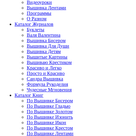
Видеоуроки
Вышивка Лентами
Программы
О Разном
Каталог Журналов
Буклеты
Валя Валентина
Вышивка Бисером
Вышивка Для Души
Вышивка Детям
Вышитые Картины
Вышиваю Крестиком
Красиво и Легко
Просто и Красиво
Сандра Вышивка
Формула Рукоделия
Чудесные Мгновения
Каталог Книг
По Вышивке Бисером
По Вышивке Гладью
По Вышивке Золотом
По Вышивке Изонить
По Вышивке Икон
По Вышивке Крестом
По Вышивке Лентами