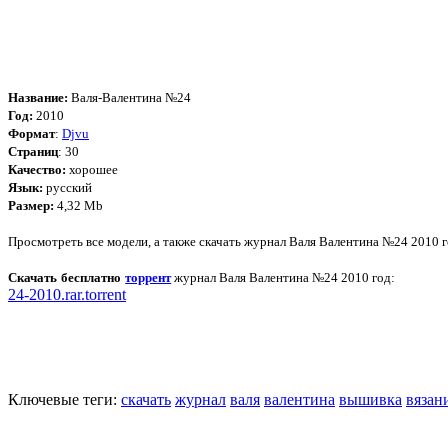
Название:
Валя-Валентина №24
Год:
2010
Формат
:
Djvu
Страниц
: 30
Качество:
хорошее
Язык:
русский
Размер:
4,32 Mb
Просмотреть все модели, а также скачать журнал Валя Валентина №24 2010 
Скачать бесплатно
торрент
журнал Валя Валентина №24 2010 год:
24-2010.rar.torrent
Ключевые теги:
скачать
журнал
валя
валентина
вышивка
вязан