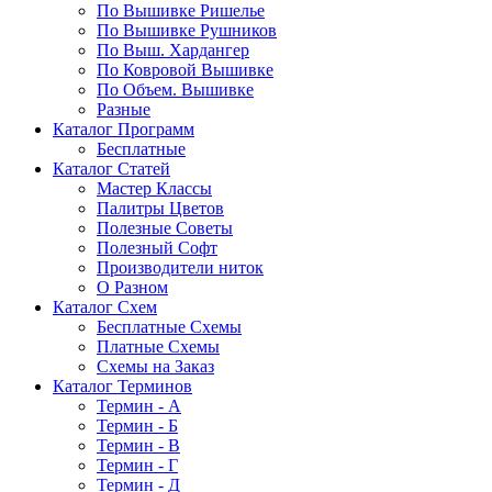
По Вышивке Ришелье
По Вышивке Рушников
По Выш. Хардангер
По Ковровой Вышивке
По Объем. Вышивке
Разные
Каталог Программ
Бесплатные
Каталог Статей
Мастер Классы
Палитры Цветов
Полезные Советы
Полезный Софт
Производители ниток
О Разном
Каталог Схем
Бесплатные Схемы
Платные Схемы
Схемы на Заказ
Каталог Терминов
Термин - А
Термин - Б
Термин - В
Термин - Г
Термин - Д