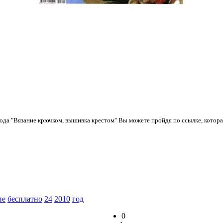
года "Вязание крючком, вышивка крестом" Вы можете пройдя по ссылке, котор
ие
бесплатно
24
2010
год
0