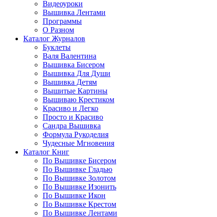
Видеоуроки
Вышивка Лентами
Программы
О Разном
Каталог Журналов
Буклеты
Валя Валентина
Вышивка Бисером
Вышивка Для Души
Вышивка Детям
Вышитые Картины
Вышиваю Крестиком
Красиво и Легко
Просто и Красиво
Сандра Вышивка
Формула Рукоделия
Чудесные Мгновения
Каталог Книг
По Вышивке Бисером
По Вышивке Гладью
По Вышивке Золотом
По Вышивке Изонить
По Вышивке Икон
По Вышивке Крестом
По Вышивке Лентами