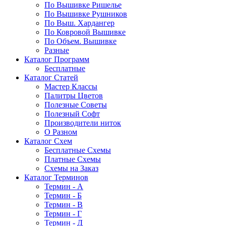
По Вышивке Ришелье
По Вышивке Рушников
По Выш. Хардангер
По Ковровой Вышивке
По Объем. Вышивке
Разные
Каталог Программ
Бесплатные
Каталог Статей
Мастер Классы
Палитры Цветов
Полезные Советы
Полезный Софт
Производители ниток
О Разном
Каталог Схем
Бесплатные Схемы
Платные Схемы
Схемы на Заказ
Каталог Терминов
Термин - А
Термин - Б
Термин - В
Термин - Г
Термин - Д