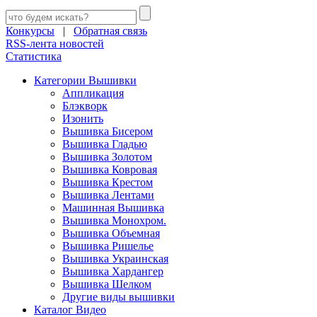
Конкурсы
|
Обратная связь
RSS-лента новостей
Статистика
Категории Вышивки
Аппликация
Блэкворк
Изонить
Вышивка Бисером
Вышивка Гладью
Вышивка Золотом
Вышивка Ковровая
Вышивка Крестом
Вышивка Лентами
Машинная Вышивка
Вышивка Монохром.
Вышивка Объемная
Вышивка Ришелье
Вышивка Украинская
Вышивка Хардангер
Вышивка Шелком
Другие виды вышивки
Каталог Видео