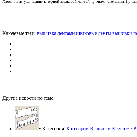
Хвост, ноги, уши вышить черной шелковой лентой прямыми стежками. Пришить
Ключевые теги:
вышивка
лентами
шелковые
ленты
вышивки
п
Другие новости по теме:
• Категория:
Категории Вышивки Крестом
/
В