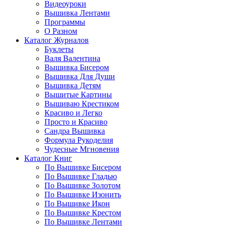
Видеоуроки
Вышивка Лентами
Программы
О Разном
Каталог Журналов
Буклеты
Валя Валентина
Вышивка Бисером
Вышивка Для Души
Вышивка Детям
Вышитые Картины
Вышиваю Крестиком
Красиво и Легко
Просто и Красиво
Сандра Вышивка
Формула Рукоделия
Чудесные Мгновения
Каталог Книг
По Вышивке Бисером
По Вышивке Гладью
По Вышивке Золотом
По Вышивке Изонить
По Вышивке Икон
По Вышивке Крестом
По Вышивке Лентами