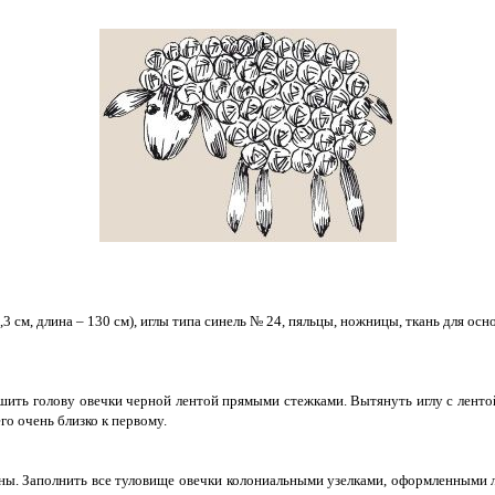
,3 см, длина – 130 см), иглы типа синель № 24, пяльцы, ножницы, ткань для осн
шить голову овечки черной лентой прямыми стежками. Вытянуть иглу с ленто
его очень близко к первому.
оны. Заполнить все туловище овечки колониальными узелками, оформленными ле