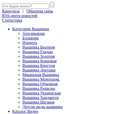
Конкурсы
|
Обратная связь
RSS-лента новостей
Статистика
Категории Вышивки
Аппликация
Блэкворк
Изонить
Вышивка Бисером
Вышивка Гладью
Вышивка Золотом
Вышивка Ковровая
Вышивка Крестом
Вышивка Лентами
Машинная Вышивка
Вышивка Монохром.
Вышивка Объемная
Вышивка Ришелье
Вышивка Украинская
Вышивка Хардангер
Вышивка Шелком
Другие виды вышивки
Каталог Видео