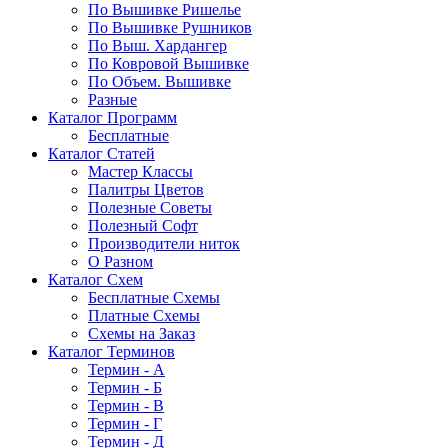
По Вышивке Ришелье
По Вышивке Рушников
По Выш. Хардангер
По Ковровой Вышивке
По Объем. Вышивке
Разные
Каталог Программ
Бесплатные
Каталог Статей
Мастер Классы
Палитры Цветов
Полезные Советы
Полезный Софт
Производители ниток
О Разном
Каталог Схем
Бесплатные Схемы
Платные Схемы
Схемы на Заказ
Каталог Терминов
Термин - А
Термин - Б
Термин - В
Термин - Г
Термин - Д