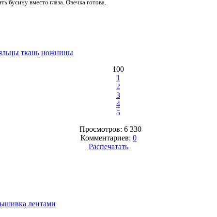
 бусину вместо глаза. Овечка готова.
яльцы
ткань
ножницы
100
1
2
3
4
5
Просмотров: 6 330
Комментариев:
0
Распечатать
ышивка лентами