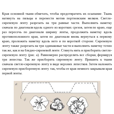
Края основной ткани обметать, чтобы предотвратить их осыпание. Ткань
натянуть на пяльцы и перенести мотив портновским мелком. Светло-
сиреневую ленту разрезать на три равные части. Выполнить наметку
сначала по диагонали вдоль одного из коротких срезов, затем по краю, еще
раз пересечь по диагонали ширину ленты, продолжить наметку вдоль
противоположного края, затем по диагонали вновь вернуться к первому
краю, проложить наметку вдоль него и по короткой стороне. Сиреневую
ленту также разрезать на три одинаковые части и выполнить наметку точно
так же, как и на бледно-сиреневой ленте. Стянуть нить и присборить светло-
сиреневую ленту (рис. а). Равномерно распределить все сборки, формируя
три лепестка. Так же присборить сиреневую ленту. Пришить к ткани
сначала светло-сиреневую ленту в виде верхних лепестков. Затем наложить
сиреневую присборенную ленту так, чтобы ее края немного закрывали края
первой ленты.