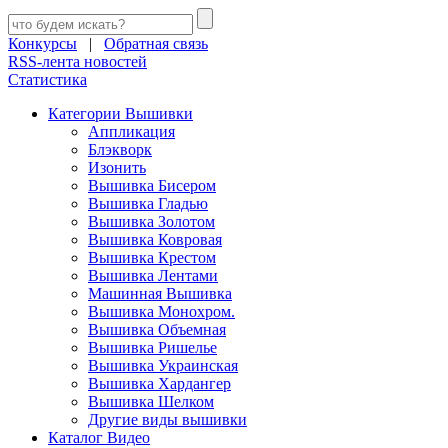
Конкурсы
|
Обратная связь
RSS-лента новостей
Статистика
Категории Вышивки
Аппликация
Блэкворк
Изонить
Вышивка Бисером
Вышивка Гладью
Вышивка Золотом
Вышивка Ковровая
Вышивка Крестом
Вышивка Лентами
Машинная Вышивка
Вышивка Монохром.
Вышивка Объемная
Вышивка Ришелье
Вышивка Украинская
Вышивка Хардангер
Вышивка Шелком
Другие виды вышивки
Каталог Видео