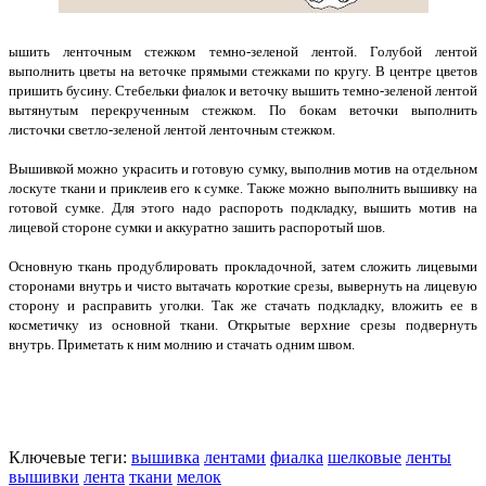
ышить ленточным стежком темно-зеленой лентой. Голубой лентой
выполнить цветы на веточке прямыми стежками по кругу. В центре цветов
пришить бусину. Стебельки фиалок и веточку вышить темно-зеленой лентой
вытянутым перекрученным стежком. По бокам веточки выполнить
листочки светло-зеленой лентой ленточным стежком.
Вышивкой можно украсить и готовую сумку, выполнив мотив на отдельном
лоскуте ткани и приклеив его к сумке. Также можно выполнить вышивку на
готовой сумке. Для этого надо распороть подкладку, вышить мотив на
лицевой стороне сумки и аккуратно зашить распоротый шов.
Основную ткань продублировать прокладочной, затем сложить лицевыми
сторонами внутрь и чисто вытачать короткие срезы, вывернуть на лицевую
сторону и расправить уголки. Так же стачать подкладку, вложить ее в
косметичку из основной ткани. Открытые верхние срезы подвернуть
внутрь. Приметать к ним молнию и стачать одним швом.
Ключевые теги:
вышивка
лентами
фиалка
шелковые
ленты
вышивки
лента
ткани
мелок