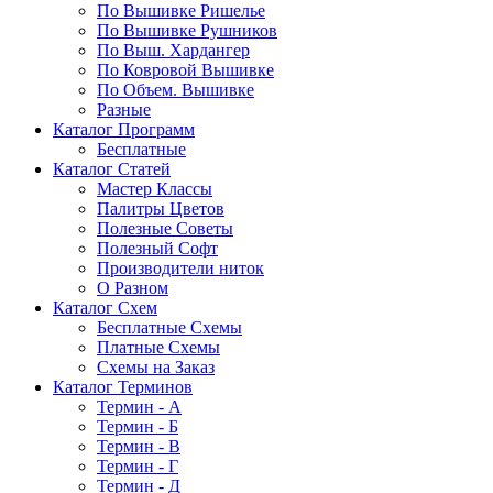
По Вышивке Ришелье
По Вышивке Рушников
По Выш. Хардангер
По Ковровой Вышивке
По Объем. Вышивке
Разные
Каталог Программ
Бесплатные
Каталог Статей
Мастер Классы
Палитры Цветов
Полезные Советы
Полезный Софт
Производители ниток
О Разном
Каталог Схем
Бесплатные Схемы
Платные Схемы
Схемы на Заказ
Каталог Терминов
Термин - А
Термин - Б
Термин - В
Термин - Г
Термин - Д