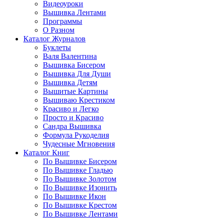
Видеоуроки
Вышивка Лентами
Программы
О Разном
Каталог Журналов
Буклеты
Валя Валентина
Вышивка Бисером
Вышивка Для Души
Вышивка Детям
Вышитые Картины
Вышиваю Крестиком
Красиво и Легко
Просто и Красиво
Сандра Вышивка
Формула Рукоделия
Чудесные Мгновения
Каталог Книг
По Вышивке Бисером
По Вышивке Гладью
По Вышивке Золотом
По Вышивке Изонить
По Вышивке Икон
По Вышивке Крестом
По Вышивке Лентами