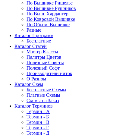
По Вышивке Ришелье
По Вышивке Рушников
По Выш. Хардангер
По Ковровой Вышивке
По Объем. Вышивке
Разные
Каталог Программ
Бесплатные
Каталог Статей
Мастер Классы
Палитры Цветов
Полезные Советы
Полезный Софт
Производители ниток
О Разном
Каталог Схем
Бесплатные Схемы
Платные Схемы
Схемы на Заказ
Каталог Терминов
Термин - А
Термин - Б
Термин - В
Термин - Г
Термин - Д