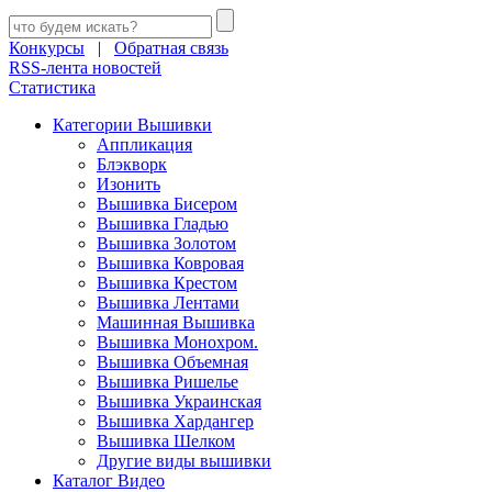
Конкурсы
|
Обратная связь
RSS-лента новостей
Статистика
Категории Вышивки
Аппликация
Блэкворк
Изонить
Вышивка Бисером
Вышивка Гладью
Вышивка Золотом
Вышивка Ковровая
Вышивка Крестом
Вышивка Лентами
Машинная Вышивка
Вышивка Монохром.
Вышивка Объемная
Вышивка Ришелье
Вышивка Украинская
Вышивка Хардангер
Вышивка Шелком
Другие виды вышивки
Каталог Видео