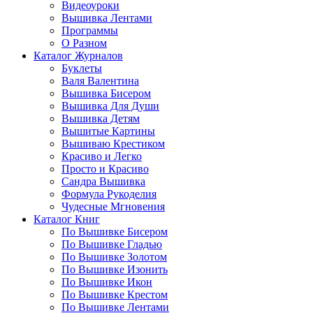
Видеоуроки
Вышивка Лентами
Программы
О Разном
Каталог Журналов
Буклеты
Валя Валентина
Вышивка Бисером
Вышивка Для Души
Вышивка Детям
Вышитые Картины
Вышиваю Крестиком
Красиво и Легко
Просто и Красиво
Сандра Вышивка
Формула Рукоделия
Чудесные Мгновения
Каталог Книг
По Вышивке Бисером
По Вышивке Гладью
По Вышивке Золотом
По Вышивке Изонить
По Вышивке Икон
По Вышивке Крестом
По Вышивке Лентами