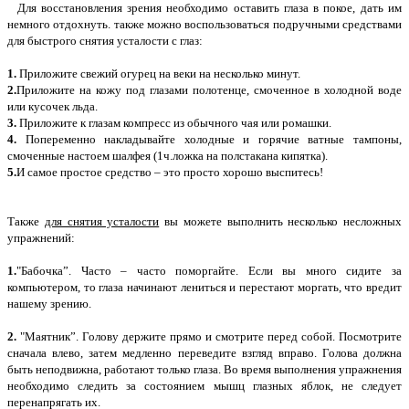
Для восстановления зрения необходимо оставить глаза в покое, дать им
немного отдохнуть. также можно воспользоваться подручными средствами
для быстрого снятия усталости с глаз:
1.
Приложите свежий огурец на веки на несколько минут.
2.
Приложите на кожу под глазами полотенце, смоченное в холодной воде
или кусочек льда.
3.
Приложите к глазам компресс из обычного чая или ромашки.
4.
Попеременно накладывайте холодные и горячие ватные тампоны,
смоченные настоем шалфея (1ч.ложка на полстакана кипятка).
5.
И самое простое средство – это просто хорошо выспитесь!
Также
для снятия усталости
вы можете выполнить несколько несложных
упражнений:
1.
"Бабочка”. Часто – часто поморгайте. Если вы много сидите за
компьютером, то глаза начинают лениться и перестают моргать, что вредит
нашему зрению.
2.
"Маятник”. Голову держите прямо и смотрите перед собой. Посмотрите
сначала влево, затем медленно переведите взгляд вправо. Голова должна
быть неподвижна, работают только глаза. Во время выполнения упражнения
необходимо следить за состоянием мышц глазных яблок, не следует
перенапрягать их.