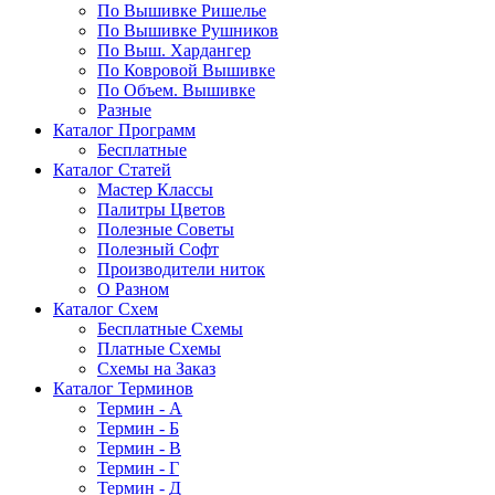
По Вышивке Ришелье
По Вышивке Рушников
По Выш. Хардангер
По Ковровой Вышивке
По Объем. Вышивке
Разные
Каталог Программ
Бесплатные
Каталог Статей
Мастер Классы
Палитры Цветов
Полезные Советы
Полезный Софт
Производители ниток
О Разном
Каталог Схем
Бесплатные Схемы
Платные Схемы
Схемы на Заказ
Каталог Терминов
Термин - А
Термин - Б
Термин - В
Термин - Г
Термин - Д