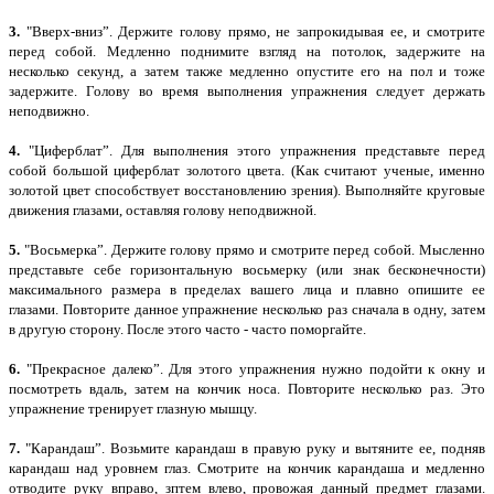
3.
"Вверх-вниз”. Держите голову прямо, не запрокидывая ее, и смотрите
перед собой. Медленно поднимите взгляд на потолок, задержите на
несколько секунд, а затем также медленно опустите его на пол и тоже
задержите. Голову во время выполнения упражнения следует держать
неподвижно.
4.
"Циферблат”. Для выполнения этого упражнения представьте перед
собой большой циферблат золотого цвета. (Как считают ученые, именно
золотой цвет способствует восстановлению зрения). Выполняйте круговые
движения глазами, оставляя голову неподвижной.
5.
"Восьмерка”. Держите голову прямо и смотрите перед собой. Мысленно
представьте себе горизонтальную восьмерку (или знак бесконечности)
максимального размера в пределах вашего лица и плавно опишите ее
глазами. Повторите данное упражнение несколько раз сначала в одну, затем
в другую сторону. После этого часто - часто поморгайте.
6.
"Прекрасное далеко”. Для этого упражнения нужно подойти к окну и
посмотреть вдаль, затем на кончик носа. Повторите несколько раз. Это
упражнение тренирует глазную мышцу.
7.
"Карандаш”. Возьмите карандаш в правую руку и вытяните ее, подняв
карандаш над уровнем глаз. Смотрите на кончик карандаша и медленно
отводите руку вправо, зптем влево, провожая данный предмет глазами.