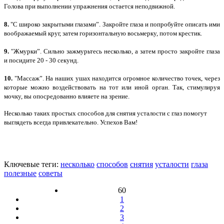
Голова при выполнении упражнения остается неподвижной.
8.
"С широко закрытыми глазами”. Закройте глаза и попробуйте описать ими
воображаемый круг, затем горизонтальную восьмерку, потом крестик.
9.
"Жмурки”. Сильно зажмурьтесь несколько, а затем просто закройте глаза
и посидите 20 - 30 секунд.
10.
"Массаж”. На наших ушах находится огромное количество точек, через
которые можно воздействовать на тот или иной орган. Так, стимулируя
мочку, вы опосредованно влияете на зрение.
Несколько таких простых способов для снятия усталости с глаз помогут
выглядеть всегда привлекательно. Успехов Вам!
Ключевые теги:
несколько
способов
снятия
усталости
глаза
полезные
советы
60
1
2
3