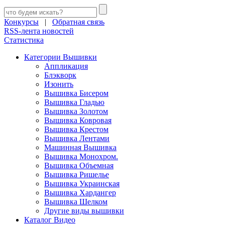
Конкурсы
|
Обратная связь
RSS-лента новостей
Статистика
Категории Вышивки
Аппликация
Блэкворк
Изонить
Вышивка Бисером
Вышивка Гладью
Вышивка Золотом
Вышивка Ковровая
Вышивка Крестом
Вышивка Лентами
Машинная Вышивка
Вышивка Монохром.
Вышивка Объемная
Вышивка Ришелье
Вышивка Украинская
Вышивка Хардангер
Вышивка Шелком
Другие виды вышивки
Каталог Видео