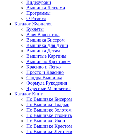
Видеоуроки
Вышивка Лентами
Программы
О Разном
Каталог Журналов
Буклеты
Валя Валентина
Вышивка Бисером
Вышивка Для Души
Вышивка Детям
Вышитые Картины
Вышиваю Крестиком
Красиво и Легко
Просто и Красиво
Сандра Вышивка
Формула Рукоделия
Чудесные Мгновения
Каталог Книг
По Вышивке Бисером
По Вышивке Гладью
По Вышивке Золотом
По Вышивке Изонить
По Вышивке Икон
По Вышивке Крестом
По Вышивке Лентами