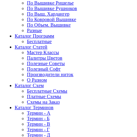
По Вышивке Ришелье
По Вышивке Рушников
По Выш. Хардангер
По Ковровой Вышивке
По Объем. Вышивке
Разные
Каталог Программ
Бесплатные
Каталог Статей
Мастер Классы
Палитры Цветов
Полезные Советы
Полезный Софт
Производители ниток
О Разном
Каталог Схем
Бесплатные Схемы
Платные Схемы
Схемы на Заказ
Каталог Терминов
Термин - А
Термин - Б
Термин - В
Термин - Г
Термин - Д