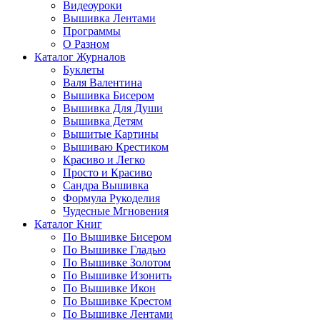
Видеоуроки
Вышивка Лентами
Программы
О Разном
Каталог Журналов
Буклеты
Валя Валентина
Вышивка Бисером
Вышивка Для Души
Вышивка Детям
Вышитые Картины
Вышиваю Крестиком
Красиво и Легко
Просто и Красиво
Сандра Вышивка
Формула Рукоделия
Чудесные Мгновения
Каталог Книг
По Вышивке Бисером
По Вышивке Гладью
По Вышивке Золотом
По Вышивке Изонить
По Вышивке Икон
По Вышивке Крестом
По Вышивке Лентами