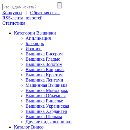
Конкурсы
|
Обратная связь
RSS-лента новостей
Статистика
Категории Вышивки
Аппликация
Блэкворк
Изонить
Вышивка Бисером
Вышивка Гладью
Вышивка Золотом
Вышивка Ковровая
Вышивка Крестом
Вышивка Лентами
Машинная Вышивка
Вышивка Монохром.
Вышивка Объемная
Вышивка Ришелье
Вышивка Украинская
Вышивка Хардангер
Вышивка Шелком
Другие виды вышивки
Каталог Видео