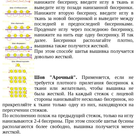
нанижите бисерину, введите иглу в ткань и
выведите иглу позади нанизанной бисеринки.
Нанижите вторую бисерину, введите иглу в
ткань за новой бисеринкой и выведите между
последней и предпоследней бисеринками.
Проденьте иглу через последнюю бисеринку,
нанижите на нить еще одну бисеринку. И так
далее. Бисеринки располагайте плотно,
вышивка также получится жесткой.
При этом способе шитья вышивка получается
довольно жесткой.
Шов "Арочный".
Применяется, если не
требуется плотного прилегания бисеринок к
ткани или желательно, чтобы вышивка не
была жесткой. На каждый стежок с лицевой
стороны нанизывайте несколько бисеринок, но
прикрепляйте к ткани только одну из них, находящуюся на
пересечении стежков.
По исполнению похож на предыдущий стежок, только на иглу
нанизываются 2-4 бисерины. При этом способе шитья бусины
располагаются более свободно, вышивка получается менее
жесткой.