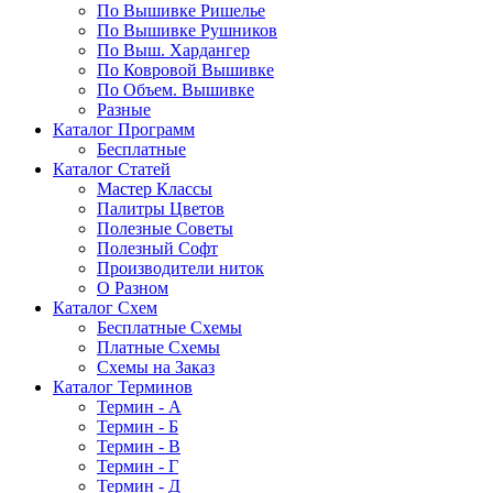
По Вышивке Ришелье
По Вышивке Рушников
По Выш. Хардангер
По Ковровой Вышивке
По Объем. Вышивке
Разные
Каталог Программ
Бесплатные
Каталог Статей
Мастер Классы
Палитры Цветов
Полезные Советы
Полезный Софт
Производители ниток
О Разном
Каталог Схем
Бесплатные Схемы
Платные Схемы
Схемы на Заказ
Каталог Терминов
Термин - А
Термин - Б
Термин - В
Термин - Г
Термин - Д