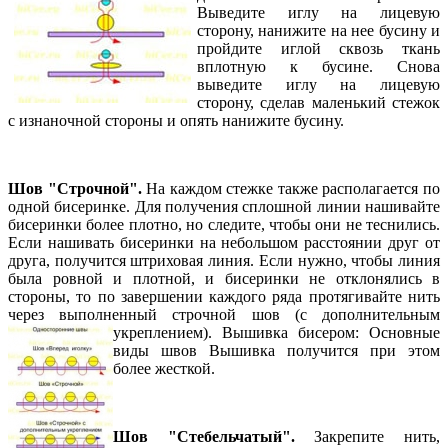
Выведите иглу на лицевую
сторону, нанижите на нее бусину и
пройдите иглой сквозь ткань
вплотную к бусине. Снова
выведите иглу на лицевую
сторону, сделав маленький стежок
с изнаночной стороны и опять нанижите бусину.
Шов "Строчной".
На каждом стежке также располагается по
одной бисеринке. Для получения сплошной линии нашивайте
бисеринки более плотно, но следите, чтобы они не теснились.
Если нашивать бисеринки на небольшом расстоянии друг от
друга, получится штриховая линия. Если нужно, чтобы линия
была ровной и плотной, и бисеринки не отклонялись в
стороны, то по завершении каждого ряда протягивайте нить
через выполненный строчной шов (с дополнительным
укреплением).
Вышивка бисером: Основные
виды швов
Вышивка получится при этом
более жесткой.
Шов "Стебельчатый".
Закрепите нить,