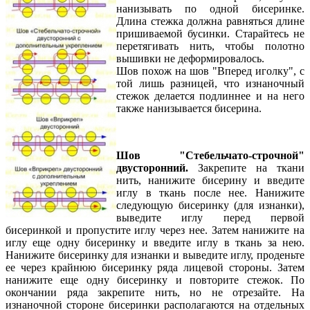
нанизывать по одной бисеринке.
Длина стежка должна равняться длине
пришиваемой бусинки. Старайтесь не
перетягивать нить, чтобы полотно
вышивки не деформировалось.
Шов похож на шов "Вперед иголку", с
той лишь разницей, что изнаночный
стежок делается подлиннее и на него
также нанизывается бисерина.
Шов "Стебельчато-строчной"
двусторонний.
Закрепите на ткани
нить, нанижите бисерину и введите
иглу в ткань после нее. Нанижите
следующую бисеринку (для изнанки),
выведите иглу перед первой
бисеринкой и пропустите иглу через нее. Затем нанижите на
иглу еще одну бисеринку и введите иглу в ткань за нею.
Нанижите бисеринку для изнанки и выведите иглу, проденьте
ее через крайнюю бисеринку ряда лицевой стороны. Затем
нанижите еще одну бисеринку и повторите стежок. По
окончании ряда закрепите нить, но не отрезайте. На
изнаночной стороне бисеринки располагаются на отдельных