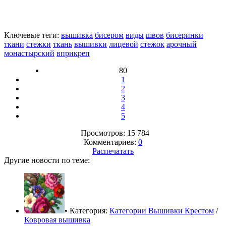
Ключевые теги:
вышивка
бисером
виды
швов
бисеринки
ткани
стежки
ткань
вышивки
лицевой
стежок
арочный
монастырский
вприкреп
80
1
2
3
4
5
Просмотров: 15 784
Комментариев:
0
Распечатать
Другие новости по теме:
• Категория:
Категории Вышивки Крестом
/
Ковровая вышивка