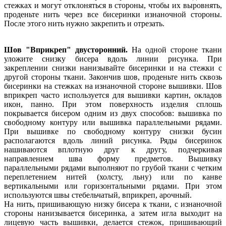
стежках и могут отклоняться в стороны, чтобы их выровнять,
проденьте нить через все бисеринки изнаночной стороны.
После этого нить нужно закрепить и отрезать.
Шов "Вприкреп" двусторонний.
На одной стороне ткани
уложите снизку бисера вдоль линии рисунка. При
закреплении снизки нанизывайте бисеринки и на стежки с
другой стороны ткани. Закончив шов, проденьте нить сквозь
бисеринки на стежках на изнаночной стороне вышивки. Шов
вприкреп часто используется для вышивки картин, окладов
икон, панно. При этом поверхность изделия сплошь
покрывается бисером одним из двух способов: вышивка по
свободному контуру или вышивка параллельными рядами.
При вышивке по свободному контуру снизки бусин
располагаются вдоль линий рисунка. Ряды бисеринок
нашиваются вплотную друг к другу, подчеркивая
направлением шва форму предметов. Вышивку
параллельными рядами выполняют по грубой ткани с четким
переплетением нитей (холсту, льну) или по канве
вертикальными или горизонтальными рядами. При этом
используются швы стебельчатый, вприкреп, арочный.
На нить, пришивающую низку бисера к ткани, с изнаночной
стороны нанизывается бисеринка, а затем игла выходит на
лицевую часть вышивки, делается стежок, пришивающий