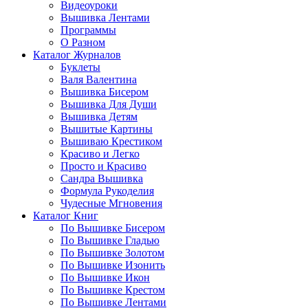
Видеоуроки
Вышивка Лентами
Программы
О Разном
Каталог Журналов
Буклеты
Валя Валентина
Вышивка Бисером
Вышивка Для Души
Вышивка Детям
Вышитые Картины
Вышиваю Крестиком
Красиво и Легко
Просто и Красиво
Сандра Вышивка
Формула Рукоделия
Чудесные Мгновения
Каталог Книг
По Вышивке Бисером
По Вышивке Гладью
По Вышивке Золотом
По Вышивке Изонить
По Вышивке Икон
По Вышивке Крестом
По Вышивке Лентами