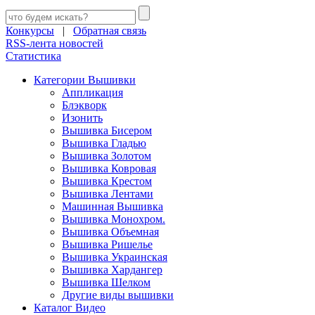
Конкурсы
|
Обратная связь
RSS-лента новостей
Статистика
Категории Вышивки
Аппликация
Блэкворк
Изонить
Вышивка Бисером
Вышивка Гладью
Вышивка Золотом
Вышивка Ковровая
Вышивка Крестом
Вышивка Лентами
Машинная Вышивка
Вышивка Монохром.
Вышивка Объемная
Вышивка Ришелье
Вышивка Украинская
Вышивка Хардангер
Вышивка Шелком
Другие виды вышивки
Каталог Видео