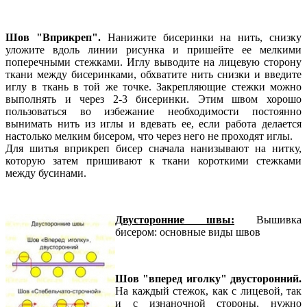
Шов "Вприкреп".
Нанижите бисеринки на нить, снизку
уложите вдоль линии рисунка и пришейте ее мелкими
поперечными стежками. Иглу выводите на лицевую сторону
ткани между бисеринками, обхватите нить снизки и введите
иглу в ткань в той же точке. Закрепляющие стежки можно
выполнять и через 2-3 бисеринки. Этим швом хорошо
пользоваться во избежание необходимости постоянно
вынимать нить из иглы и вдевать ее, если работа делается
настолько мелким бисером, что через него не проходят иглы.
Для шитья вприкреп бисер сначала нанизывают на нитку,
которую затем пришивают к ткани короткими стежками
между бусинами.
Двусторонние швы:
Вышивка
бисером: основные виды швов
Шов "вперед иголку" двусторонний.
На каждый стежок, как с лицевой, так
и с изнаночной стороны, нужно